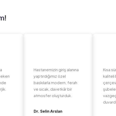
m!
da
Hastanemizin giriş alanına
Kısa sü
 çeken
yaptırdığımız özel
kalite
inde
baskılarla modern, ferah
çerçev
jik.
ve sıcak, davetkâr bir
şubeler
atmosfer oluşturduk.
vazgeç
duvard
Dr. Selin Arslan