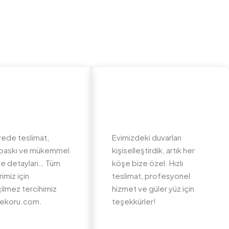
rede teslimat,
Evimizdeki duvarları
li baskı ve mükemmel
kişiselleştirdik, artık her
e detayları… Tüm
köşe bize özel. Hızlı
imiz için
teslimat, profesyonel
ilmez tercihimiz
hizmet ve güler yüz için
ekoru.com.
teşekkürler!