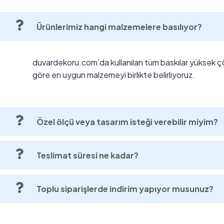
Ürünlerimiz hangi malzemelere basılıyor?
duvardekoru.com’da kullanılan tüm baskılar yüksek ç
göre en uygun malzemeyi birlikte belirliyoruz.
Özel ölçü veya tasarım isteği verebilir miyim?
Teslimat süresi ne kadar?
Toplu siparişlerde indirim yapıyor musunuz?