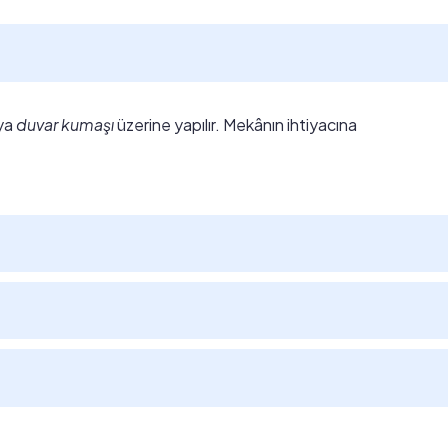
ya
duvar kumaşı
üzerine yapılır. Mekânın ihtiyacına