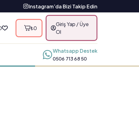
Instagram’da Bizi Takip Edin
Giriş Yap / Üye
0
0
₺
0
Ol
Whatsapp Destek
0506 713 68 50