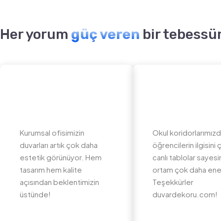
Her yorum
güç veren
bir tebessü
Kurumsal ofisimizin
Okul koridorlarımız
duvarları artık çok daha
öğrencilerin ilgisini
estetik görünüyor. Hem
canlı tablolar sayes
tasarım hem kalite
ortam çok daha ener
açısından beklentimizin
Teşekkürler
üstünde!
duvardekoru.com!