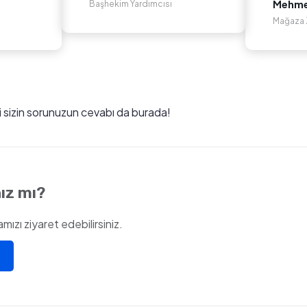
Mehmet
Başhekim Yardımcısı
Mağaza Z
ki sizin sorunuzun cevabı da burada!
ız mı?
ızı ziyaret edebilirsiniz.