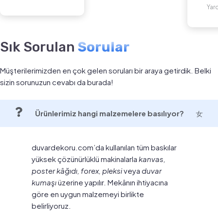
Yar
Sık Sorulan
Sorular
Müşterilerimizden en çok gelen soruları bir araya getirdik. Belki
sizin sorunuzun cevabı da burada!
Ürünlerimiz hangi malzemelere basılıyor?
duvardekoru.com’da kullanılan tüm baskılar
yüksek çözünürlüklü makinalarla
kanvas,
poster kâğıdı, forex, pleksi
veya
duvar
kumaşı
üzerine yapılır. Mekânın ihtiyacına
göre en uygun malzemeyi birlikte
belirliyoruz.