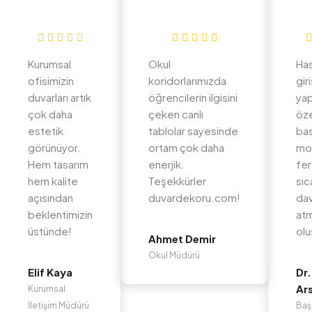
Kurumsal
Okul
Ha
ofisimizin
koridorlarımızda
gir
duvarları artık
öğrencilerin ilgisini
yap
çok daha
çeken canlı
öz
estetik
tablolar sayesinde
bas
görünüyor.
ortam çok daha
mo
Hem tasarım
enerjik.
fer
hem kalite
Teşekkürler
sıc
açısından
duvardekoru.com!
dav
beklentimizin
at
üstünde!
olu
Ahmet Demir
Okul Müdürü
Elif Kaya
Dr.
Ar
Kurumsal
İletişim Müdürü
Baş