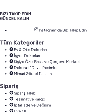
BİZİ TAKİP EDİN
GÜNCEL KALIN
Instagram’da Bizi Takip Edin
Tüm Kategoriler
Ev & Ofis Dekorları
İşyeri Dekorları
Kişiye Özel Baskı ve Çerçeve Merkezi
Dekoratif Duvar Resimleri
Mimari Görsel Tasarım
Sipariş
Sipariş Takibi
Teslimat ve Kargo
İptal İade ve Değişim
Üye Ol