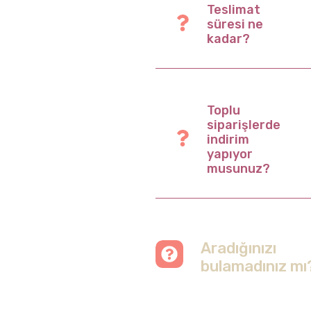
Teslimat
süresi ne
kadar?
Toplu
siparişlerde
indirim
yapıyor
musunuz?
Aradığınızı
bulamadınız mı
Merak etmeyin, tüm
soruları cevapladığımız