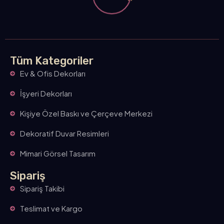
n
Tüm Kategoriler
Ev & Ofis Dekorları
İşyeri Dekorları
Kişiye Özel Baskı ve Çerçeve Merkezi
Dekoratif Duvar Resimleri
Mimari Görsel Tasarım
Sipariş
Sipariş Takibi
Teslimat ve Kargo