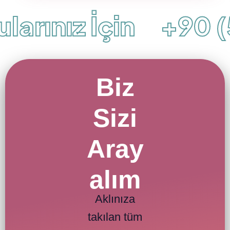
arınız İçin
+90 (5
Biz
Sizi
Aray
alım
Aklınıza
takılan tüm