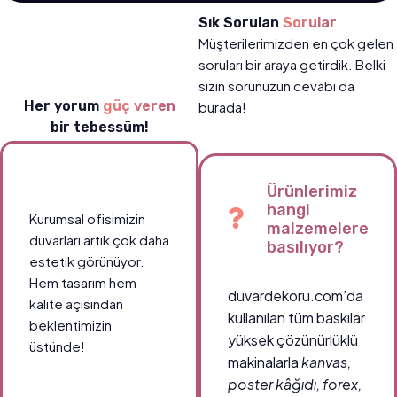
Sık Sorulan
Sorular
Müşterilerimizden en çok gelen
soruları bir araya getirdik. Belki
sizin sorunuzun cevabı da
Her yorum
güç veren
burada!
bir tebessüm!
Ürünlerimiz
hangi
Kurumsal ofisimizin
malzemelere
duvarları artık çok daha
basılıyor?
estetik görünüyor.
Hem tasarım hem
duvardekoru.com’da
kalite açısından
kullanılan tüm baskılar
beklentimizin
yüksek çözünürlüklü
üstünde!
makinalarla
kanvas,
poster kâğıdı, forex,