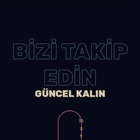
BİZİ TAKİP
EDİN
GÜNCEL KALIN
In
s
t