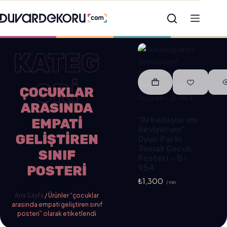
KATEG
ORİ
ÇOCUKLAR
ARASINDA
“Arkadaşlarımı
EMPATI
Seviyorum”
GELIŞTIREN
Oyun Parkı
Temalı Çocuk
SINIF
Posteri – B-
POSTERI
954
₺
1,300
/ min
Ana Sayfa
/ Ürünler “çocuklar
arasında empati geliştiren sınıf
posteri” olarak etiketlendi