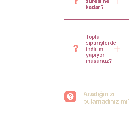
süresi ne
kadar?
Toplu
siparişlerde
indirim
yapıyor
musunuz?
Aradığınızı
bulamadınız mı
Merak etmeyin, tüm
soruları cevapladığımız
sayfamızı ziyaret