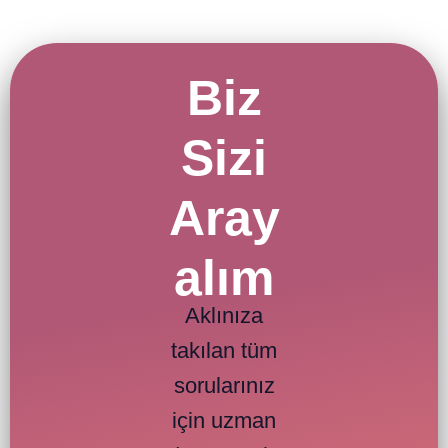
Biz
Sizi
Aray
alım
Aklınıza
takılan tüm
sorularınız
için uzman