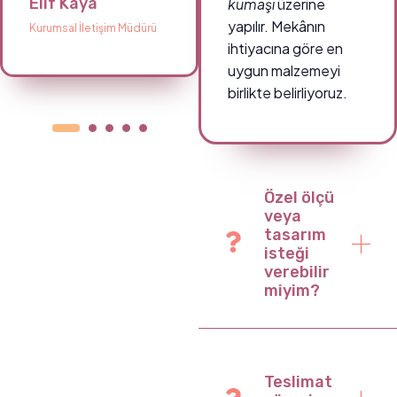
Elif Kaya
Ahmet Demir
kumaşı
üzerine
yapılır. Mekânın
Kurumsal İletişim Müdürü
Okul Müdürü
ihtiyacına göre en
uygun malzemeyi
birlikte belirliyoruz.
Özel ölçü
veya
tasarım
isteği
verebilir
miyim?
Teslimat