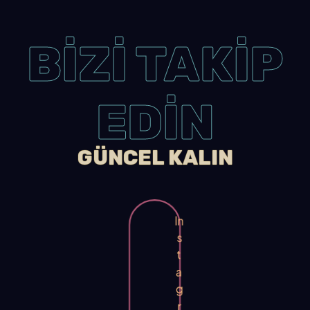
BİZİ TAKİP
EDİN
GÜNCEL KALIN
In
s
t
a
g
r