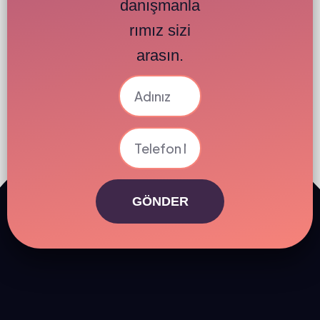
danışmanla
rımız sizi
arasın.
GÖNDER