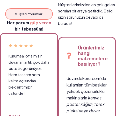
Müşterilerimizden en çok gelen
soruları bir araya getirdik. Belki
Müşteri Yorumları
sizin sorunuzun cevabı da
Her yorum
güç veren
burada!
bir tebessüm!
Ürünlerimiz
hangi
Kurumsal ofisimizin
Okul koridorlarımızda
malzemelere
duvarları artık çok daha
öğrencilerin ilgisini
basılıyor?
estetik görünüyor.
çeken canlı tablolar
Hem tasarım hem
sayesinde ortam çok
duvardekoru.com’da
kalite açısından
daha enerjik.
kullanılan tüm baskılar
beklentimizin
Teşekkürler
yüksek çözünürlüklü
üstünde!
duvardekoru.com!
makinalarla
kanvas,
poster kâğıdı, forex,
pleksi
veya
duvar