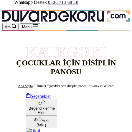
Whatsapp Destek
0506 713 68 50
Ara
Menu
KATEGORİ
ÇOCUKLAR IÇIN DISIPLIN
PANOSU
Ana Sayfa
/ Ürünler “çocuklar için disiplin panosu” olarak etiketlendi
Bu ürünün birden fazla varyasyonu var. Seçe
Seçenekler
Beğendiklerime
Ekle
Hızlı
Bakış