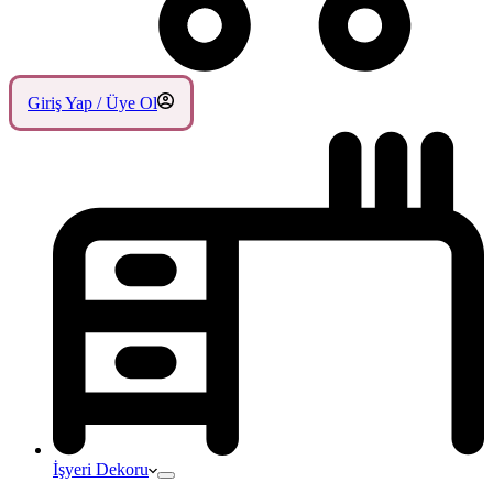
Giriş Yap / Üye Ol
İşyeri Dekoru