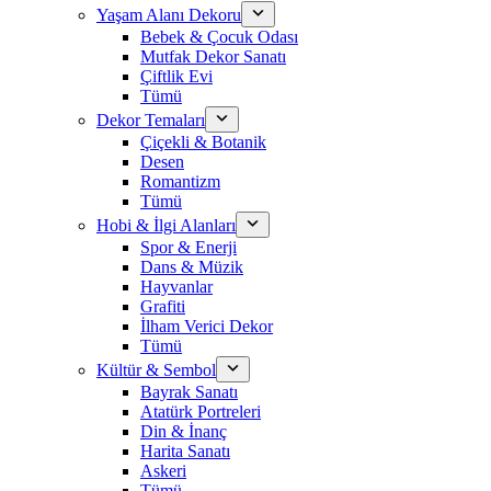
Yaşam Alanı Dekoru
Bebek & Çocuk Odası
Mutfak Dekor Sanatı
Çiftlik Evi
Tümü
Dekor Temaları
Çiçekli & Botanik
Desen
Romantizm
Tümü
Hobi & İlgi Alanları
Spor & Enerji
Dans & Müzik
Hayvanlar
Grafiti
İlham Verici Dekor
Tümü
Kültür & Sembol
Bayrak Sanatı
Atatürk Portreleri
Din & İnanç
Harita Sanatı
Askeri
Tümü