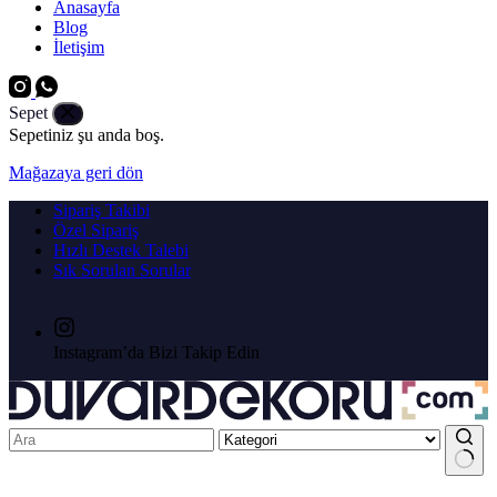
Anasayfa
Blog
İletişim
Sepet
Sepetiniz şu anda boş.
Mağazaya geri dön
Sipariş Takibi
Özel Sipariş
Hızlı Destek Talebi
Sık Sorulan Sorular
Instagram’da Bizi Takip Edin
No results