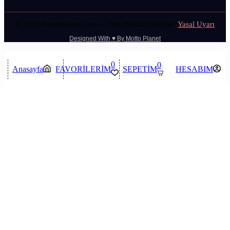
© 2025 duvardekoru.com – Tüm Hakları Saklıdır
Yasal Uyarı
Designed With ♥️ By Motto Planet
0
0
Anasayfa
FAVORİLERİM
SEPETİM
HESABIM