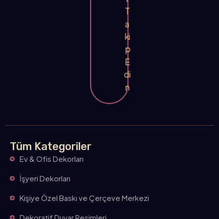
T
a
ki
p
E
di
n
Tüm Kategoriler
Ev & Ofis Dekorları
İşyeri Dekorları
Kişiye Özel Baskı ve Çerçeve Merkezi
Dekoratif Duvar Resimleri