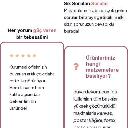
Sık Sorulan
Sorular
Müşterilerimizden en çok gelen
soruları bir araya getirdik. Belki
sizin sorunuzun cevabı da
Her yorum
güç veren
burada!
bir tebessüm!
Ürünlerimiz
hangi
Kurumsal ofisimizin
malzemelere
duvarları artık çok daha
basılıyor?
estetik görünüyor.
Hem tasarım hem
duvardekoru.com’da
kalite açısından
kullanılan tüm baskılar
beklentimizin
yüksek çözünürlüklü
üstünde!
makinalarla
kanvas,
poster kâğıdı, forex,
pleksi
veya
duvar