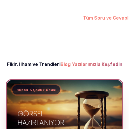
sayfamızı ziyaret
edebilirsiniz.
Tüm Soru ve Cevapl
Fikir, İlham ve Trendleri
Blog Yazılarımızla Keşfedin
Bebek & Çocuk Odası