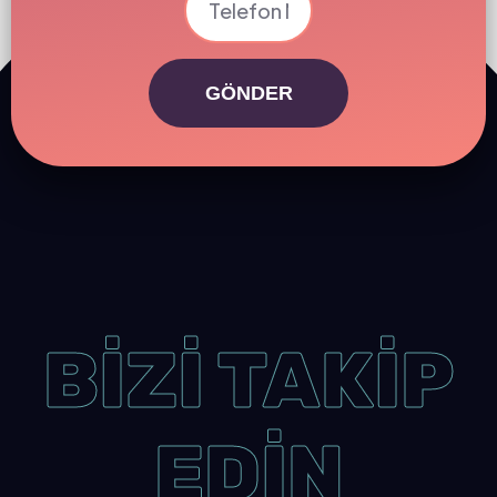
GÖNDER
BİZİ TAKİP
EDİN