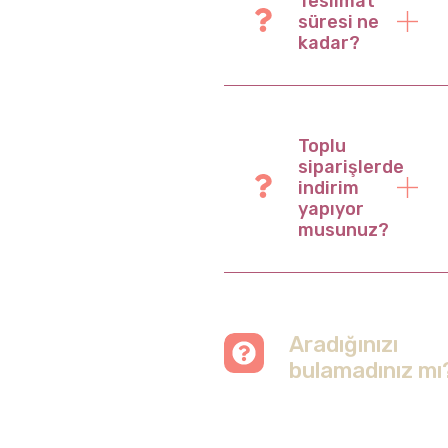
Teslimat
süresi ne
kadar?
Toplu
siparişlerde
indirim
yapıyor
musunuz?
Aradığınızı
bulamadınız mı
Merak etmeyin, tüm
soruları cevapladığımız