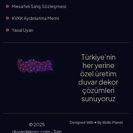
Mesafeli Satış Sözleşmesi
KVKK Aydınlatma Metni
Yasal Uyarı
Türkiye’nin
her yerine
özel üretim
duvar dekor
çözümleri
sunuyoruz
Designed With ♥️ By Motto Planet
© 2025
duvardekoru.com – Tüm