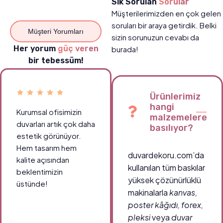
Sık Sorulan
Sorular
Müşterilerimizden en çok gelen
soruları bir araya getirdik. Belki
Müşteri Yorumları
sizin sorunuzun cevabı da
Her yorum
güç veren
burada!
bir tebessüm!
Ürünlerimiz
hangi
Kurumsal ofisimizin
Okul koridorlarımızda
malzemelere
duvarları artık çok daha
öğrencilerin ilgisini
basılıyor?
estetik görünüyor.
çeken canlı tablolar
Hem tasarım hem
sayesinde ortam çok
duvardekoru.com’da
kalite açısından
daha enerjik.
kullanılan tüm baskılar
beklentimizin
Teşekkürler
yüksek çözünürlüklü
üstünde!
duvardekoru.com!
makinalarla
kanvas,
poster kâğıdı, forex,
pleksi
veya
duvar