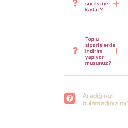
süresi ne
kadar?
Toplu
siparişlerde
indirim
yapıyor
musunuz?
Aradığınızı
bulamadınız mı
Merak etmeyin, tüm
soruları cevapladığımız
sayfamızı ziyaret