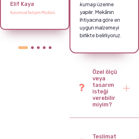
Elif Kaya
Ahmet Demir
kumaşı
üzerine
yapılır. Mekânın
Kurumsal İletişim Müdürü
Okul Müdürü
ihtiyacına göre en
uygun malzemeyi
birlikte belirliyoruz.
Özel ölçü
veya
tasarım
isteği
verebilir
miyim?
Teslimat