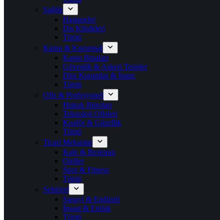
Sağlık
Hastaneler
Diş Klinikleri
Tümü
Kamu & Kurumsal
Kamu Binaları
Güvenlik & Askeri Tesisler
Dini Kurumlar & İnanç
Tümü
Ofis & Profesyonel
Hukuk Büroları
Teknoloji Ofisleri
Kuaför & Güzellik
Tümü
Ticari Mekanlar
Kafe & Restoran
Oteller
Spor & Fitness
Tümü
Sektörel
Sanayi & Endüstri
İnşaat & Emlak
Tümü