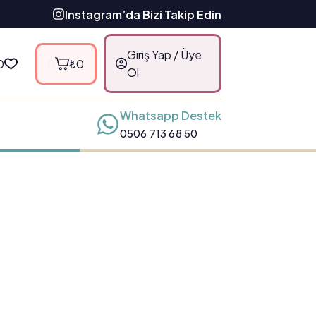
Instagram’da Bizi Takip Edin
Giriş Yap / Üye
0
0
₺
0
Ol
Whatsapp Destek
0506 713 68 50