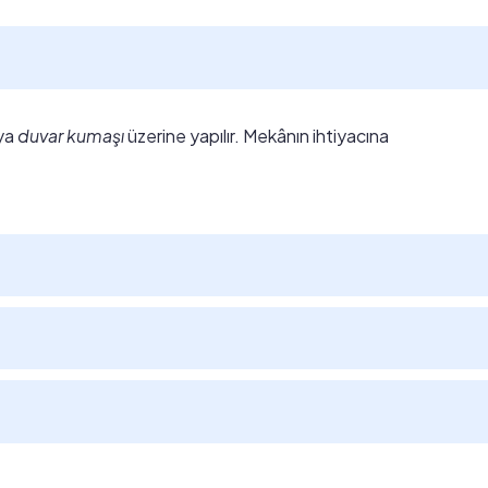
ya
duvar kumaşı
üzerine yapılır. Mekânın ihtiyacına