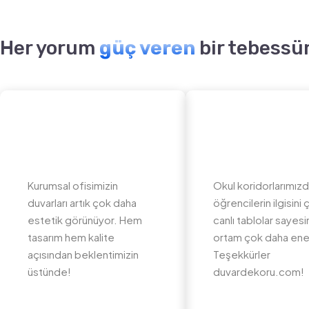
Her yorum
güç veren
bir tebessü
Kurumsal ofisimizin
Okul koridorlarımız
duvarları artık çok daha
öğrencilerin ilgisini
estetik görünüyor. Hem
canlı tablolar sayes
tasarım hem kalite
ortam çok daha ener
açısından beklentimizin
Teşekkürler
üstünde!
duvardekoru.com!