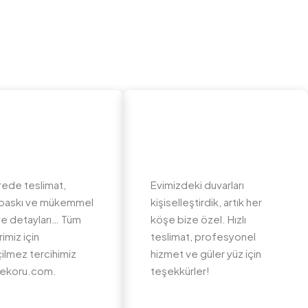
rede teslimat,
Evimizdeki duvarları
li baskı ve mükemmel
kişiselleştirdik, artık her
e detayları… Tüm
köşe bize özel. Hızlı
imiz için
teslimat, profesyonel
ilmez tercihimiz
hizmet ve güler yüz için
ekoru.com.
teşekkürler!