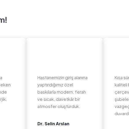
m!
da
Hastanemizin giriş alanına
Kısa sü
 çeken
yaptırdığımız özel
kalite
inde
baskılarla modern, ferah
çerçev
jik.
ve sıcak, davetkâr bir
şubeler
atmosfer oluşturduk.
vazgeç
duvard
Dr. Selin Arslan