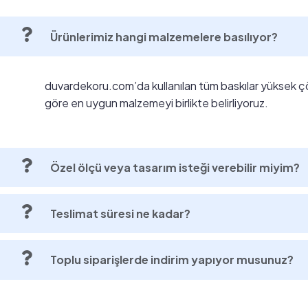
Ürünlerimiz hangi malzemelere basılıyor?
duvardekoru.com’da kullanılan tüm baskılar yüksek ç
göre en uygun malzemeyi birlikte belirliyoruz.
Özel ölçü veya tasarım isteği verebilir miyim?
Teslimat süresi ne kadar?
Toplu siparişlerde indirim yapıyor musunuz?