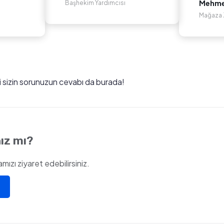
Mehmet
Başhekim Yardımcısı
Mağaza Z
ki sizin sorunuzun cevabı da burada!
ız mı?
ızı ziyaret edebilirsiniz.