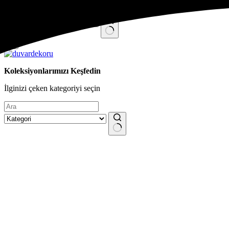
Skip
to
content
No
results
Koleksiyonlarımızı Keşfedin
İlginizi çeken kategoriyi seçin
No
results