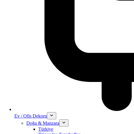
Ev / Ofis Dekoru
Doğa & Manzara
Türkiye