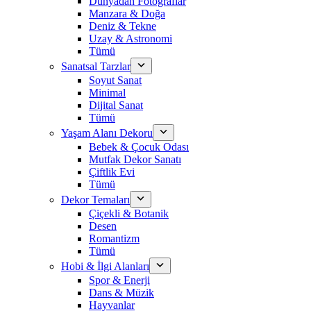
Dünyadan Fotoğraflar
Manzara & Doğa
Deniz & Tekne
Uzay & Astronomi
Tümü
Sanatsal Tarzlar
Soyut Sanat
Minimal
Dijital Sanat
Tümü
Yaşam Alanı Dekoru
Bebek & Çocuk Odası
Mutfak Dekor Sanatı
Çiftlik Evi
Tümü
Dekor Temaları
Çiçekli & Botanik
Desen
Romantizm
Tümü
Hobi & İlgi Alanları
Spor & Enerji
Dans & Müzik
Hayvanlar