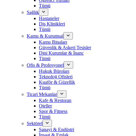
Öğrenci Yurtları
Tümü
Sağlık
Hastaneler
Diş Klinikleri
Tümü
Kamu & Kurumsal
Kamu Binaları
Güvenlik & Askeri Tesisler
Dini Kurumlar & İnanç
Tümü
Ofis & Profesyonel
Hukuk Büroları
Teknoloji Ofisleri
Kuaför & Güzellik
Tümü
Ticari Mekanlar
Kafe & Restoran
Oteller
Spor & Fitness
Tümü
Sektörel
Sanayi & Endüstri
İnşaat & Emlak