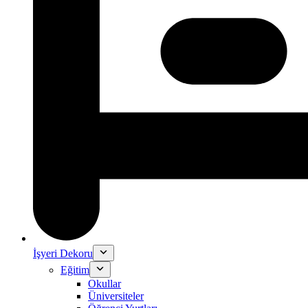
İşyeri Dekoru
Eğitim
Okullar
Üniversiteler