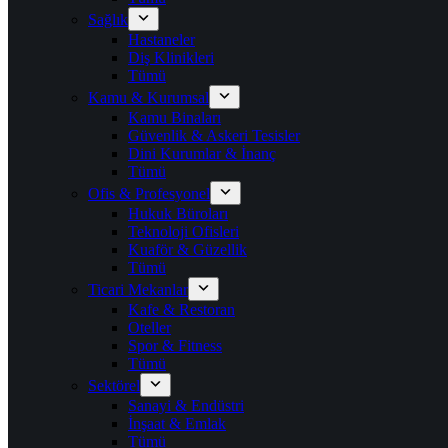
Sağlık
Hastaneler
Diş Klinikleri
Tümü
Kamu & Kurumsal
Kamu Binaları
Güvenlik & Askeri Tesisler
Dini Kurumlar & İnanç
Tümü
Ofis & Profesyonel
Hukuk Büroları
Teknoloji Ofisleri
Kuaför & Güzellik
Tümü
Ticari Mekanlar
Kafe & Restoran
Oteller
Spor & Fitness
Tümü
Sektörel
Sanayi & Endüstri
İnşaat & Emlak
Tümü