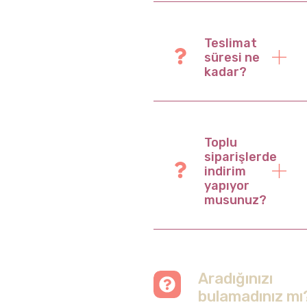
Teslimat
süresi ne
kadar?
Toplu
siparişlerde
indirim
yapıyor
musunuz?
Aradığınızı
bulamadınız mı