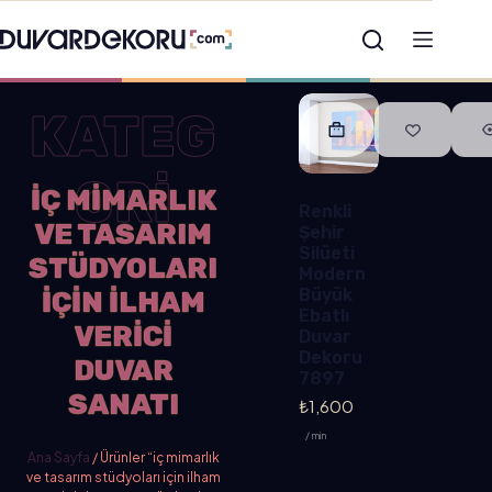
KATEG
ORİ
IÇ MIMARLIK
Renkli
VE TASARIM
Şehir
Silüeti
STÜDYOLARI
Modern
Büyük
IÇIN ILHAM
Ebatlı
VERICI
Duvar
Dekoru
DUVAR
7897
SANATI
₺
1,600
/ min
Ana Sayfa
/ Ürünler “iç mimarlık
ve tasarım stüdyoları için ilham