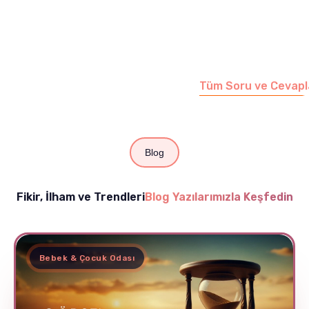
Merak etmeyin, tüm
soruları cevapladığımız
sayfamızı ziyaret
edebilirsiniz.
Tüm Soru ve Cevapl
Blog
Fikir, İlham ve Trendleri
Blog Yazılarımızla Keşfedin
Bebek & Çocuk Odası