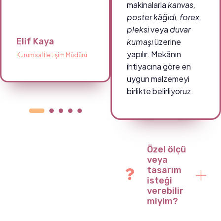
makinalarla
kanvas,
poster kâğıdı, forex,
pleksi
veya
duvar
Elif Kaya
Ahmet Demir
kumaşı
üzerine
yapılır. Mekânın
Kurumsal İletişim Müdürü
Okul Müdürü
ihtiyacına göre en
uygun malzemeyi
birlikte belirliyoruz.
Özel ölçü
veya
tasarım
isteği
verebilir
miyim?