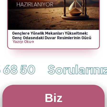
Gençlere Yönelik Mekanları Yükseltmek:
Genç Odasındaki Duvar Resimlerinin Gücü
Yazıyı Oku
68 50
Sorularınız 
Biz