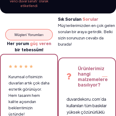
verici duvar sanatı” olarak
etiketlendi
Sık Sorulan
Sorular
Müşterilerimizden en çok gelen
soruları bir araya getirdik. Belki
Müşteri Yorumları
sizin sorunuzun cevabı da
Her yorum
güç veren
burada!
bir tebessüm!
Ürünlerimiz
hangi
Kurumsal ofisimizin
Okul koridorlarımızda
malzemelere
duvarları artık çok daha
öğrencilerin ilgisini
basılıyor?
estetik görünüyor.
çeken canlı tablolar
Hem tasarım hem
sayesinde ortam çok
duvardekoru.com’da
kalite açısından
daha enerjik.
kullanılan tüm baskılar
beklentimizin
Teşekkürler
yüksek çözünürlüklü
üstünde!
duvardekoru.com!