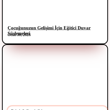
Çocuğunuzun Gelişimi İçin Eğitici Duvar
Süslemeleri
Ocak 30, 2026