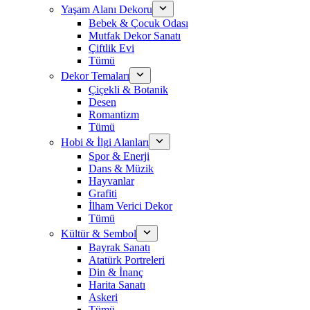
Yaşam Alanı Dekoru
Bebek & Çocuk Odası
Mutfak Dekor Sanatı
Çiftlik Evi
Tümü
Dekor Temaları
Çiçekli & Botanik
Desen
Romantizm
Tümü
Hobi & İlgi Alanları
Spor & Enerji
Dans & Müzik
Hayvanlar
Grafiti
İlham Verici Dekor
Tümü
Kültür & Sembol
Bayrak Sanatı
Atatürk Portreleri
Din & İnanç
Harita Sanatı
Askeri
Tümü