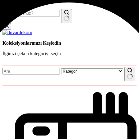
Skip
to
content
No
results
Koleksiyonlarımızı Keşfedin
İlginizi çeken kategoriyi seçin
No
results