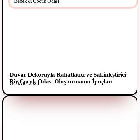
Bebek & Çocuk Odası
Duvar Dekoruyla Rahatlatıcı ve Sakinleştirici
Bir Çocuk Odası Oluşturmanın İpuçları
Ocak 30, 2026