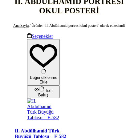
II. ABDÜLHAMID PORTRESI
OKUL POSTERI
Ana Sayfa
/ Ürünler “II. Abdülhamid portresi okul posteri” olarak etiketlendi
Bu
Seçenekler
ürünün
birden
fazla
varyasyonu
var.
Seçenekler
ürün
Beğendiklerime
sayfasından
Ekle
seçilebilir
Hızlı
Bakış
II. Abdülhamid Türk
Büyüğü Tablosu – F-582