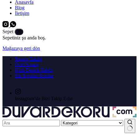
Anasayfa
Blog
İletişim
Sepet
Sepetiniz şu anda boş.
Mağazaya geri dön
Sipariş Takibi
Özel Sipariş
Hızlı Destek Talebi
Sık Sorulan Sorular
Instagram’da Bizi Takip Edin
No