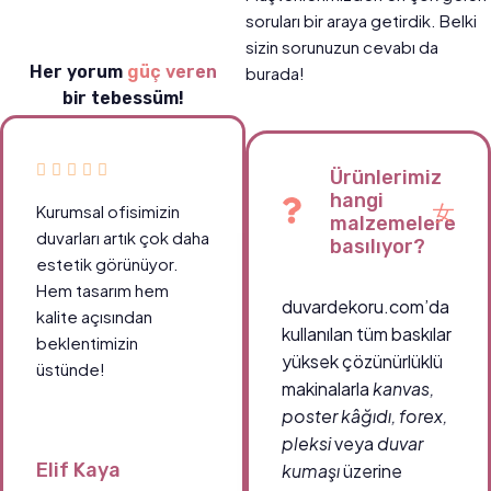
soruları bir araya getirdik. Belki
sizin sorunuzun cevabı da
Her yorum
güç veren
burada!
bir tebessüm!
Ürünlerimiz
hangi
Kurumsal ofisimizin
malzemelere
duvarları artık çok daha
basılıyor?
estetik görünüyor.
Hem tasarım hem
duvardekoru.com’da
kalite açısından
kullanılan tüm baskılar
beklentimizin
yüksek çözünürlüklü
üstünde!
makinalarla
kanvas,
poster kâğıdı, forex,
pleksi
veya
duvar
Elif Kaya
kumaşı
üzerine