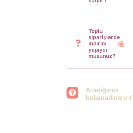
kadar?
Toplu
siparişlerde
indirim
yapıyor
musunuz?
Aradığınızı
bulamadınız mı
Merak etmeyin, tüm
soruları cevapladığımız
sayfamızı ziyaret
edebilirsiniz.