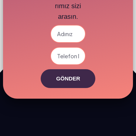
rımız sizi
arasın.
GÖNDER