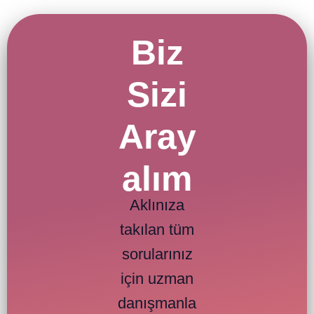
Biz
Sizi
Aray
alım
Aklınıza
takılan tüm
sorularınız
için uzman
danışmanla