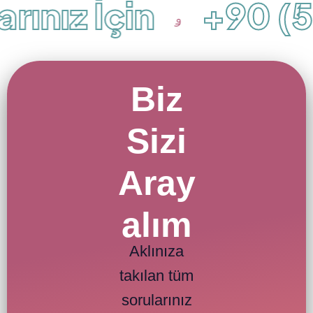
ınız İçin
+90 (50
Biz
Sizi
Aray
alım
Aklınıza
takılan tüm
sorularınız