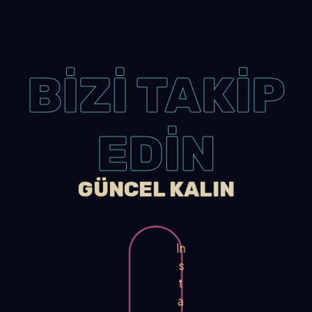
BİZİ TAKİP
EDİN
GÜNCEL KALIN
In
s
t
a