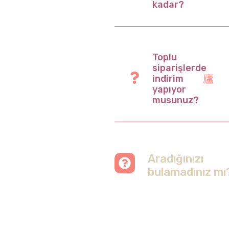
kadar?
Toplu
siparişlerde
indirim
yapıyor
musunuz?
Aradığınızı
bulamadınız mı
Merak etmeyin, tüm
soruları cevapladığımız
sayfamızı ziyaret
edebilirsiniz.