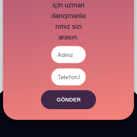
için uzman
danışmanla
rımız sizi
arasın.
GÖNDER