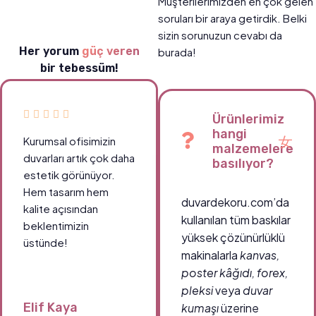
Müşterilerimizden en çok gelen
soruları bir araya getirdik. Belki
sizin sorunuzun cevabı da
Her yorum
güç veren
burada!
bir tebessüm!
Ürünlerimiz
hangi
Kurumsal ofisimizin
malzemelere
duvarları artık çok daha
basılıyor?
estetik görünüyor.
Hem tasarım hem
duvardekoru.com’da
kalite açısından
kullanılan tüm baskılar
beklentimizin
yüksek çözünürlüklü
üstünde!
makinalarla
kanvas,
poster kâğıdı, forex,
pleksi
veya
duvar
Elif Kaya
kumaşı
üzerine