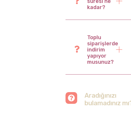
süresi ne
kadar?
Toplu
siparişlerde
indirim
yapıyor
musunuz?
Aradığınızı
bulamadınız mı
Merak etmeyin, tüm
soruları cevapladığımız
sayfamızı ziyaret