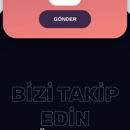
GÖNDER
BİZİ TAKİP
EDİN