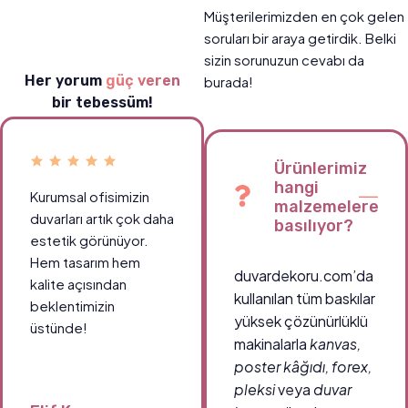
Müşterilerimizden en çok gelen
soruları bir araya getirdik. Belki
sizin sorunuzun cevabı da
Her yorum
güç veren
burada!
bir tebessüm!
Ürünlerimiz
hangi
Kurumsal ofisimizin
malzemelere
duvarları artık çok daha
basılıyor?
estetik görünüyor.
Hem tasarım hem
duvardekoru.com’da
kalite açısından
kullanılan tüm baskılar
beklentimizin
yüksek çözünürlüklü
üstünde!
makinalarla
kanvas,
poster kâğıdı, forex,
pleksi
veya
duvar