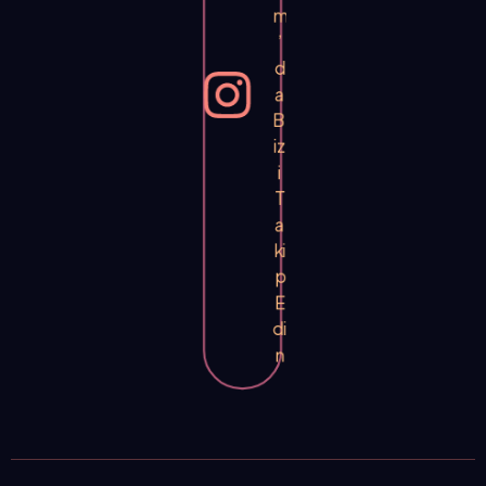
m
’
d
a
B
iz
i
T
a
ki
p
E
di
n