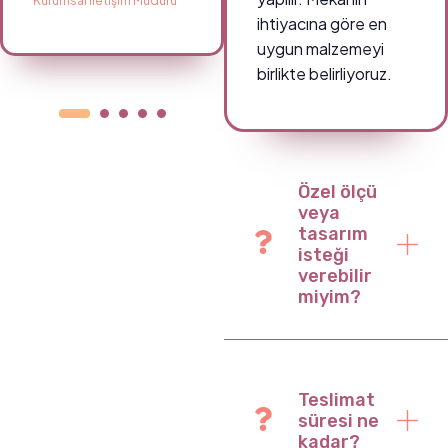
Kurumsal İletişim Müdürü
Okul Müdürü
ihtiyacına göre en
uygun malzemeyi
birlikte belirliyoruz.
Özel ölçü
veya
tasarım
isteği
verebilir
miyim?
Teslimat
süresi ne
kadar?