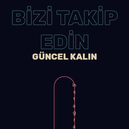
BİZİ TAKİP
EDİN
GÜNCEL KALIN
In
s
t
a
g
r
a