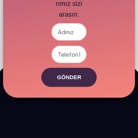
rımız sizi
arasın.
GÖNDER