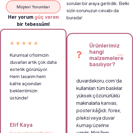
soruları bir araya getirdik. Belki
Müşteri Yorumları
sizin sorunuzun cevabı da
Her yorum
güç veren
burada!
bir tebessüm!
Ürünlerimiz
hangi
Kurumsal ofisimizin
Okul koridorlarımızda
malzemelere
duvarları artık çok daha
öğrencilerin ilgisini
basılıyor?
estetik görünüyor.
çeken canlı tablolar
Hem tasarım hem
sayesinde ortam çok
duvardekoru.com’da
kalite açısından
daha enerjik.
kullanılan tüm baskılar
beklentimizin
Teşekkürler
yüksek çözünürlüklü
üstünde!
duvardekoru.com!
makinalarla
kanvas,
poster kâğıdı, forex,
pleksi
veya
duvar
Elif Kaya
Ahmet Demir
kumaşı
üzerine
yapılır. Mekânın