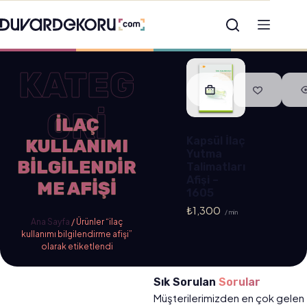
KATEG
ORİ
ILAÇ
Kapsül İlaç
KULLANIMI
Yutma
BILGILENDIR
Talimatları
Afişi –
ME AFIŞI
1605
₺
1,300
/ min
Ana Sayfa
/ Ürünler “ilaç
kullanımı bilgilendirme afişi”
olarak etiketlendi
Sık Sorulan
Sorular
Müşterilerimizden en çok gelen