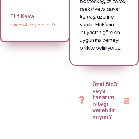
poster kâğıdı, forex,
pleksi
veya
duvar
Elif Kaya
kumaşı
üzerine
yapılır. Mekânın
Kurumsal İletişim Müdürü
ihtiyacına göre en
uygun malzemeyi
birlikte belirliyoruz.
Özel ölçü
veya
tasarım
isteği
verebilir
miyim?