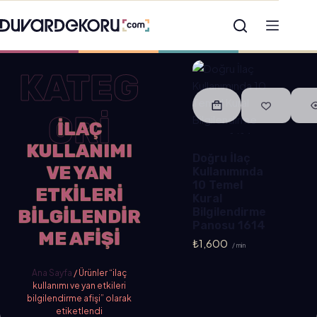
KATEG
ORİ
ILAÇ
KULLANIMI
Doğru İlaç
VE YAN
Kullanımında
10 Temel
ETKILERI
Kural
Bilgilendirme
BILGILENDIR
Panosu 1614
ME AFIŞI
₺
1,600
/ min
Ana Sayfa
/ Ürünler “ilaç
kullanımı ve yan etkileri
bilgilendirme afişi” olarak
etiketlendi