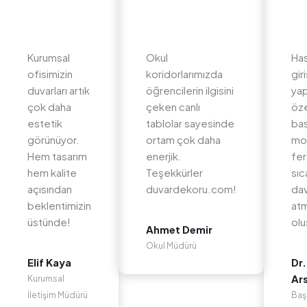
Kurumsal
Okul
Ha
ofisimizin
koridorlarımızda
gir
duvarları artık
öğrencilerin ilgisini
yap
çok daha
çeken canlı
öz
estetik
tablolar sayesinde
bas
görünüyor.
ortam çok daha
mo
Hem tasarım
enerjik.
fer
hem kalite
Teşekkürler
sıc
açısından
duvardekoru.com!
dav
beklentimizin
at
üstünde!
olu
Ahmet Demir
Okul Müdürü
Elif Kaya
Dr.
Ar
Kurumsal
İletişim Müdürü
Baş