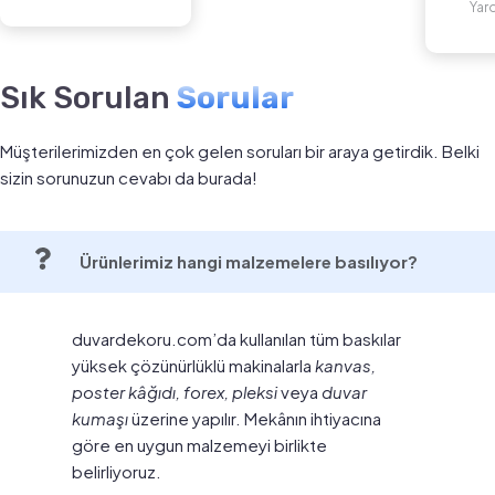
Yar
Sık Sorulan
Sorular
Müşterilerimizden en çok gelen soruları bir araya getirdik. Belki
sizin sorunuzun cevabı da burada!
Ürünlerimiz hangi malzemelere basılıyor?
duvardekoru.com’da kullanılan tüm baskılar
yüksek çözünürlüklü makinalarla
kanvas,
poster kâğıdı, forex, pleksi
veya
duvar
kumaşı
üzerine yapılır. Mekânın ihtiyacına
göre en uygun malzemeyi birlikte
belirliyoruz.