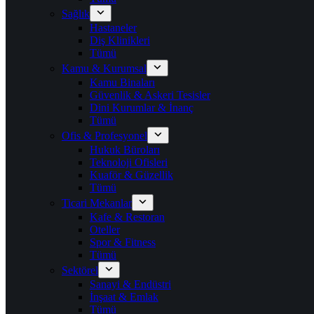
Sağlık
Hastaneler
Diş Klinikleri
Tümü
Kamu & Kurumsal
Kamu Binaları
Güvenlik & Askeri Tesisler
Dini Kurumlar & İnanç
Tümü
Ofis & Profesyonel
Hukuk Büroları
Teknoloji Ofisleri
Kuaför & Güzellik
Tümü
Ticari Mekanlar
Kafe & Restoran
Oteller
Spor & Fitness
Tümü
Sektörel
Sanayi & Endüstri
İnşaat & Emlak
Tümü