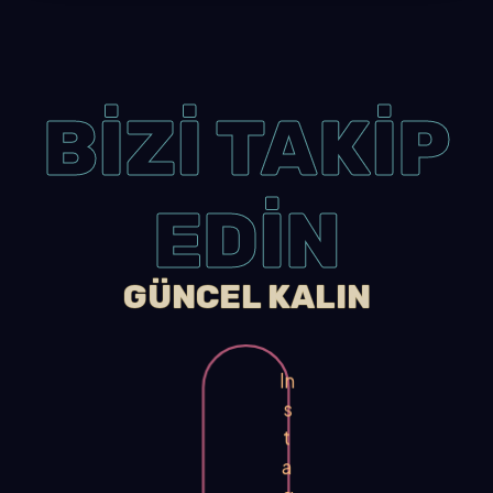
BİZİ TAKİP
EDİN
GÜNCEL KALIN
In
s
t
a