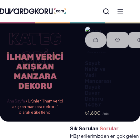
KATEG
ORİ
ILHAM VERICI
Soyut
AKIŞKAN
Nehir ve
MANZARA
Vadi
Manzarası
DEKORU
Büyük
Duvar
Dekoru
Ana Sayfa
/ Ürünler “ilham verici
14057
akışkan manzara dekoru”
₺
1,600
olarak etiketlendi
/ min
Sık Sorulan
Sorular
Müşterilerimizden en çok gelen