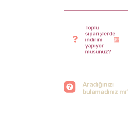
Toplu
siparişlerde
indirim
yapıyor
musunuz?
Aradığınızı
bulamadınız mı
Merak etmeyin, tüm
soruları cevapladığımız
sayfamızı ziyaret
edebilirsiniz.