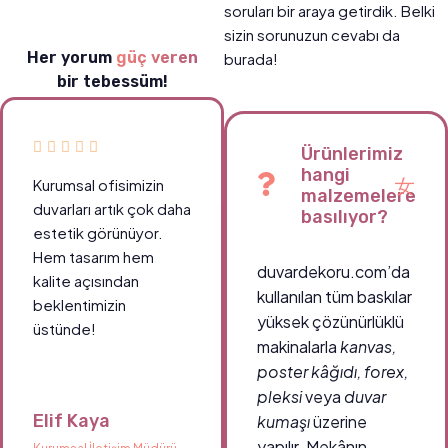
soruları bir araya getirdik. Belki
sizin sorunuzun cevabı da
Her yorum
güç veren
burada!
bir tebessüm!
Ürünlerimiz
hangi
Kurumsal ofisimizin
malzemelere
duvarları artık çok daha
basılıyor?
estetik görünüyor.
Hem tasarım hem
duvardekoru.com’da
kalite açısından
kullanılan tüm baskılar
beklentimizin
yüksek çözünürlüklü
üstünde!
makinalarla
kanvas,
poster kâğıdı, forex,
pleksi
veya
duvar
Elif Kaya
kumaşı
üzerine
yapılır. Mekânın