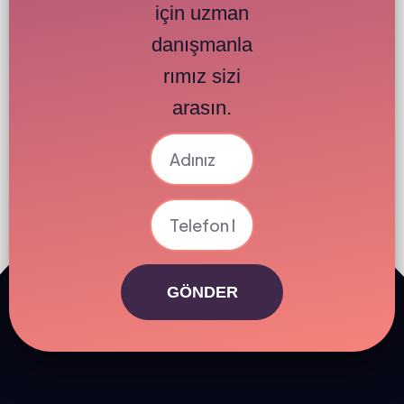
için uzman
danışmanla
rımız sizi
arasın.
GÖNDER