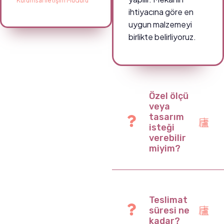
Kurumsal İletişim Müdürü
ihtiyacına göre en
uygun malzemeyi
birlikte belirliyoruz.
Özel ölçü
veya
tasarım
isteği
verebilir
miyim?
Teslimat
süresi ne
kadar?