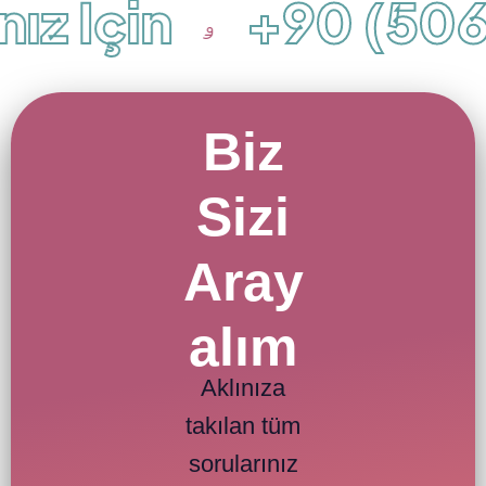
ız İçin
+90 (506)
Biz
Sizi
Aray
alım
Aklınıza
takılan tüm
sorularınız