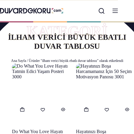
Skip to content
KATEGORİ
ILHAM VERICI BÜYÜK EBATLI
DUVAR TABLOSU
Ana Sayfa
/ Ürünler “ilham verici büyük ebatlı duvar tablosu” olarak etiketlendi
Bu ürünün birden fazla varyasyonu var. Seçenekler ürün sayfasınd
Bu ürünün birden fazla varyasy
Do What You Love Hayatı
Hayatınızı Boşa