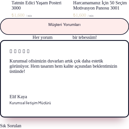
Tatmin Edici Yaşam Posteri
Harcamamanız İçin 50 Seçim
3000
Motivasyon Panosu 3001
₺
1,600
₺
1,600
/ min
/ min
Müşteri Yorumları
Her yorum
güç veren
bir tebessüm!
Kurumsal ofisimizin duvarları artık çok daha estetik
görünüyor. Hem tasarım hem kalite açısından beklentimizin
üstünde!
Elif Kaya
Kurumsal İletişim Müdürü
Sık Sorulan
Sorular