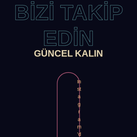
BİZİ TAKİP
EDİN
GÜNCEL KALIN
In
st
a
g
r
a
m
’d