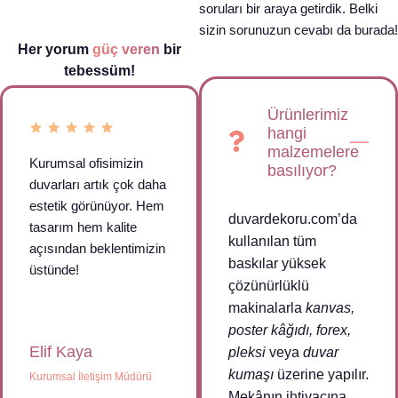
soruları bir araya getirdik. Belki
sizin sorunuzun cevabı da burada!
Her yorum
güç veren
bir
tebessüm!
Ürünlerimiz
hangi
malzemelere
Kurumsal ofisimizin
basılıyor?
duvarları artık çok daha
estetik görünüyor. Hem
duvardekoru.com’da
tasarım hem kalite
kullanılan tüm
açısından beklentimizin
baskılar yüksek
üstünde!
çözünürlüklü
makinalarla
kanvas,
poster kâğıdı, forex,
Elif Kaya
pleksi
veya
duvar
kumaşı
üzerine yapılır.
Kurumsal İletişim Müdürü
Mekânın ihtiyacına