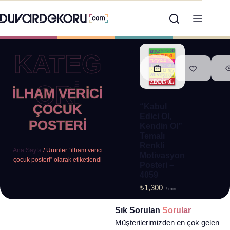
KATEG
ORİ
ILHAM VERICI
ÇOCUK
“Kabul
Edici Ol,
POSTERI
Kendin Ol”
Temalı
Renkli
Ana Sayfa
/ Ürünler “ilham verici
Motivasyon
çocuk posteri” olarak etiketlendi
Posteri –
4059
₺
1,300
/ min
Sık Sorulan
Sorular
Müşterilerimizden en çok gelen