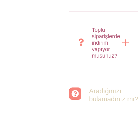
Toplu
siparişlerde
indirim
yapıyor
musunuz?
Aradığınızı
bulamadınız mı
Merak etmeyin, tüm
soruları cevapladığımız
sayfamızı ziyaret
edebilirsiniz.