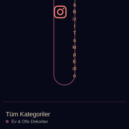
a
B
iz
i
T
a
ki
p
E
di
n
Tüm Kategoriler
Ev & Ofis Dekorları