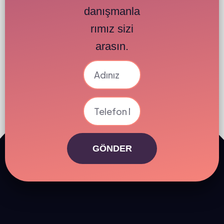
danışmanla
rımız sizi
arasın.
GÖNDER