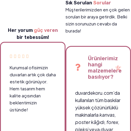
Sık Sorulan
Sorular
Müşterilerimizden en çok gelen
soruları bir araya getirdik. Belki
sizin sorunuzun cevabı da
Her yorum
güç veren
burada!
bir tebessüm!
Ürünlerimiz
hangi
Kurumsal ofisimizin
malzemelere
duvarları artık çok daha
basılıyor?
estetik görünüyor.
Hem tasarım hem
duvardekoru.com’da
kalite açısından
kullanılan tüm baskılar
beklentimizin
yüksek çözünürlüklü
üstünde!
makinalarla
kanvas,
poster kâğıdı, forex,
pleksi
veya
duvar