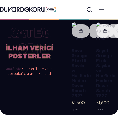
KATEG
ORİ
ILHAM VERICI
Soyut
Soyut
POSTERLER
Grunge
Grunge
Efektli
Efektli
Sayılar
Sayılar
Ana Sayfa
/ Ürünler “ilham verici
ve
ve
posterler” olarak etiketlendi
Harflerle
Harflerle
Modern
Modern
Duvar
Duvar
Sanatı
Sanatı
7827
7827
₺
1,600
₺
1,600
/ min
/ min