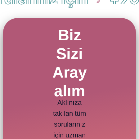
Biz
Sizi
Aray
alım
Aklınıza
takılan tüm
sorularınız
için uzman