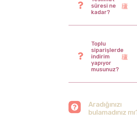
süresi ne
kadar?
Toplu
siparişlerde
indirim
yapıyor
musunuz?
Aradığınızı
bulamadınız mı
Merak etmeyin, tüm
soruları cevapladığımız