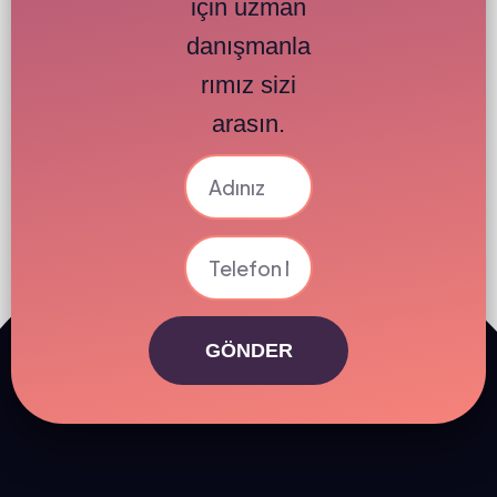
için uzman
danışmanla
rımız sizi
arasın.
GÖNDER