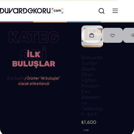
KATEG
ORİ
ILK
Dünyada
BULUŞLAR
İcatlar
Büyük
Ebat
Ana Sayfa
/ Ürünler “ilk buluşlar”
Eğitim
olarak etiketlendi
Posteri –
Fen
Bilimleri
ve
Teknoloji
F-409
₺
1,600
/ min