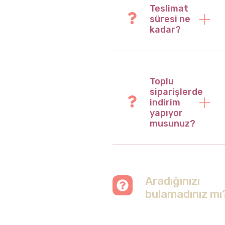
Teslimat
süresi ne
kadar?
Toplu
siparişlerde
indirim
yapıyor
musunuz?
Aradığınızı
bulamadınız mı
Merak etmeyin, tüm
soruları cevapladığımız