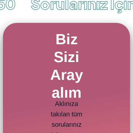
50
Sorularınız İçin
Biz
Sizi
Aray
alım
Aklınıza
takılan tüm
sorularınız