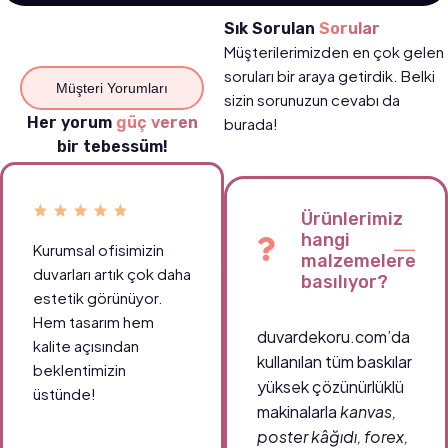
Sık Sorulan
Sorular
Müşterilerimizden en çok gelen
soruları bir araya getirdik. Belki
Müşteri Yorumları
sizin sorunuzun cevabı da
Her yorum
güç veren
burada!
bir tebessüm!
Ürünlerimiz
hangi
Kurumsal ofisimizin
malzemelere
duvarları artık çok daha
basılıyor?
estetik görünüyor.
Hem tasarım hem
duvardekoru.com’da
kalite açısından
kullanılan tüm baskılar
beklentimizin
yüksek çözünürlüklü
üstünde!
makinalarla
kanvas,
poster kâğıdı, forex,