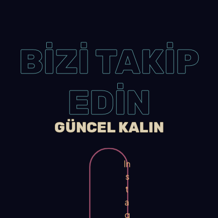
BİZİ TAKİP
EDİN
GÜNCEL KALIN
In
s
t
a