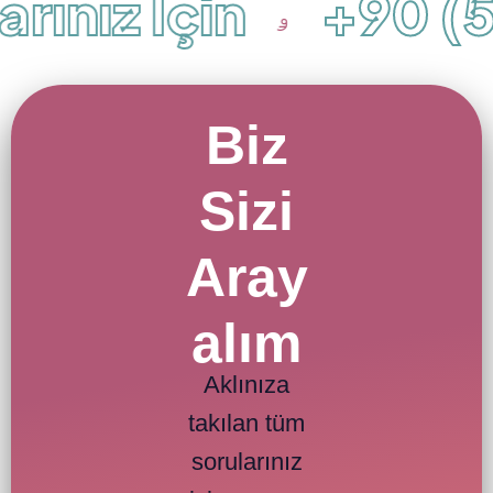
ınız İçin
+90 (50
Biz
Sizi
Aray
alım
Aklınıza
takılan tüm
sorularınız