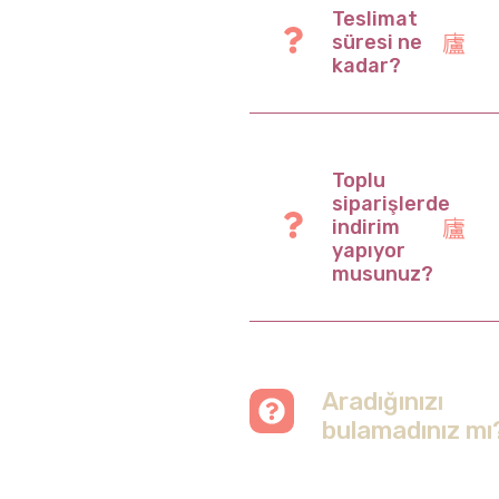
Teslimat
süresi ne
kadar?
Toplu
siparişlerde
indirim
yapıyor
musunuz?
Aradığınızı
bulamadınız mı
Merak etmeyin, tüm
soruları cevapladığımız