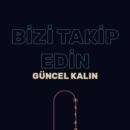
BİZİ TAKİP
EDİN
GÜNCEL KALIN
In
s
t
a