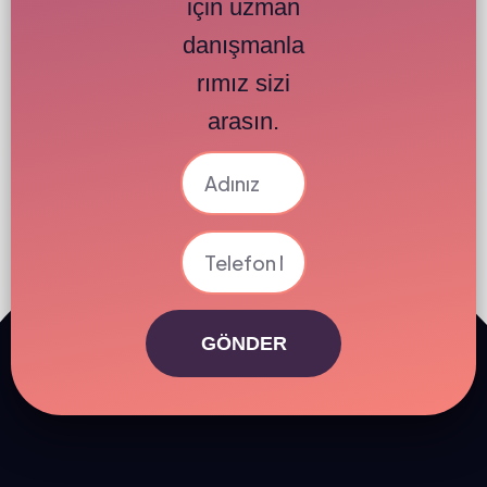
için uzman
danışmanla
rımız sizi
arasın.
GÖNDER