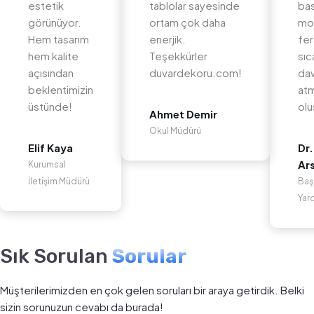
estetik
tablolar sayesinde
bas
görünüyor.
ortam çok daha
mo
Hem tasarım
enerjik.
fer
hem kalite
Teşekkürler
sıc
açısından
duvardekoru.com!
dav
beklentimizin
at
üstünde!
olu
Ahmet Demir
Okul Müdürü
Elif Kaya
Dr.
Ar
Kurumsal
İletişim Müdürü
Baş
Yar
Sık Sorulan
Sorular
Müşterilerimizden en çok gelen soruları bir araya getirdik. Belki
sizin sorunuzun cevabı da burada!