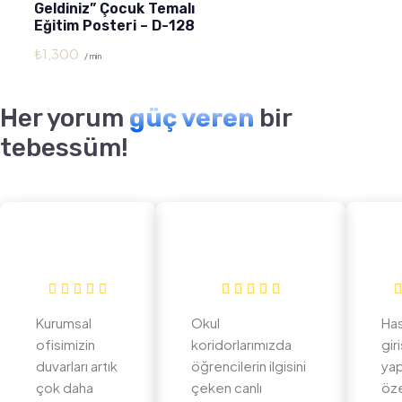
Geldiniz” Çocuk Temalı
Eğitim Posteri – D-128
₺
1,300
/ min
Her yorum
güç veren
bir
tebessüm!
Kurumsal
Okul
Ha
ofisimizin
koridorlarımızda
gir
duvarları artık
öğrencilerin ilgisini
yap
çok daha
çeken canlı
öz