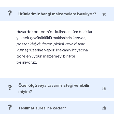
Ürünlerimiz hangi malzemelere basılıyor?
duvardekoru.com’da kullanılan tüm baskılar
yüksek çözünürlüklü makinalarla
kanvas,
poster kâğıdı, forex, pleksi
veya
duvar
kumaşı
üzerine yapılır. Mekânın ihtiyacına
göre en uygun malzemeyi birlikte
belirliyoruz.
Özel ölçü veya tasarım isteği verebilir
miyim?
Teslimat süresi ne kadar?