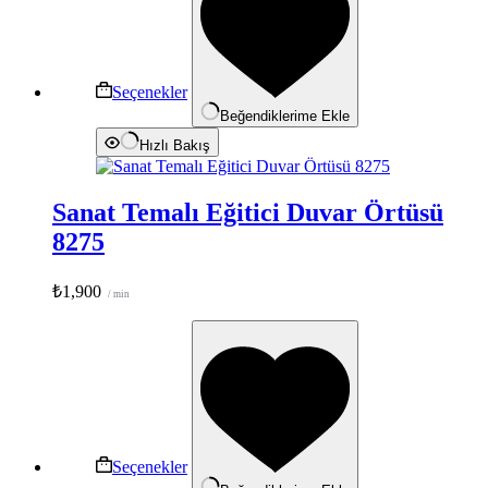
fazla
varyasyonu
var.
Seçenekler
ürün
Seçenekler
sayfasından
Beğendiklerime Ekle
seçilebilir
Hızlı Bakış
Sanat Temalı Eğitici Duvar Örtüsü
8275
₺
1,900
/ min
Bu
ürünün
birden
fazla
varyasyonu
var.
Seçenekler
ürün
Seçenekler
sayfasından