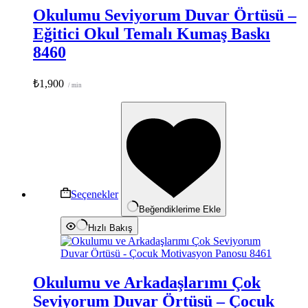
Okulumu Seviyorum Duvar Örtüsü –
Eğitici Okul Temalı Kumaş Baskı
8460
₺
1,900
/ min
Bu
ürünün
birden
fazla
varyasyonu
var.
Seçenekler
ürün
Seçenekler
sayfasından
Beğendiklerime Ekle
seçilebilir
Hızlı Bakış
Okulumu ve Arkadaşlarımı Çok
Seviyorum Duvar Örtüsü – Çocuk