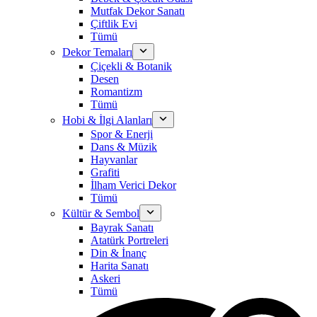
Mutfak Dekor Sanatı
Çiftlik Evi
Tümü
Dekor Temaları
Çiçekli & Botanik
Desen
Romantizm
Tümü
Hobi & İlgi Alanları
Spor & Enerji
Dans & Müzik
Hayvanlar
Grafiti
İlham Verici Dekor
Tümü
Kültür & Sembol
Bayrak Sanatı
Atatürk Portreleri
Din & İnanç
Harita Sanatı
Askeri
Tümü