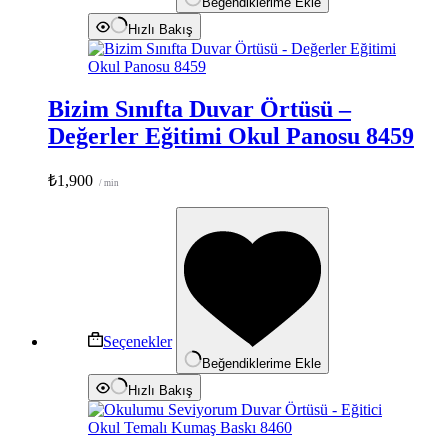
Beğendiklerime Ekle
seçilebilir
Hızlı Bakış
Bizim Sınıfta Duvar Örtüsü –
Değerler Eğitimi Okul Panosu 8459
₺
1,900
/ min
Bu
ürünün
birden
fazla
varyasyonu
var.
Seçenekler
ürün
Seçenekler
sayfasından
Beğendiklerime Ekle
seçilebilir
Hızlı Bakış