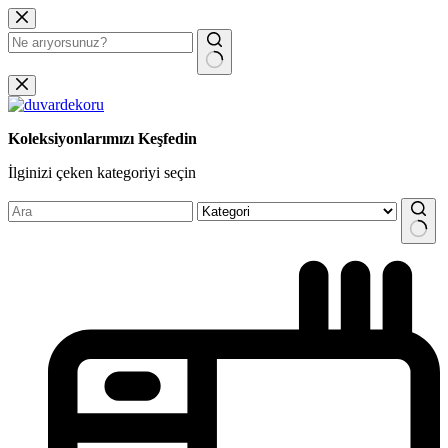
Skip
to
content
No
results
Koleksiyonlarımızı Keşfedin
İlginizi çeken kategoriyi seçin
No
results