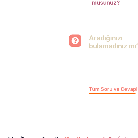
musunuz?
Aradığınızı
bulamadınız mı
Merak etmeyin, tüm
soruları cevapladığımız
sayfamızı ziyaret
edebilirsiniz.
Tüm Soru ve Cevapl