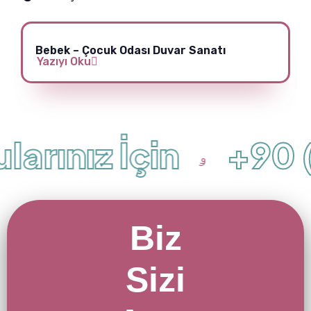
Bebek – Çocuk Odası Duvar Sanatı
Yazıyı Oku
arınız İçin
+90 (
Biz
Sizi