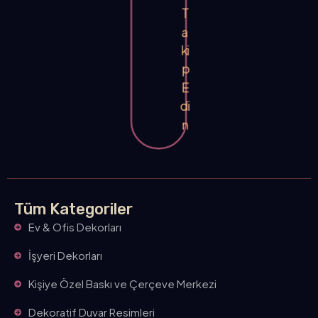
T
a
ki
p
E
di
n
Tüm Kategoriler
Ev & Ofis Dekorları
İşyeri Dekorları
Kişiye Özel Baskı ve Çerçeve Merkezi
Dekoratif Duvar Resimleri