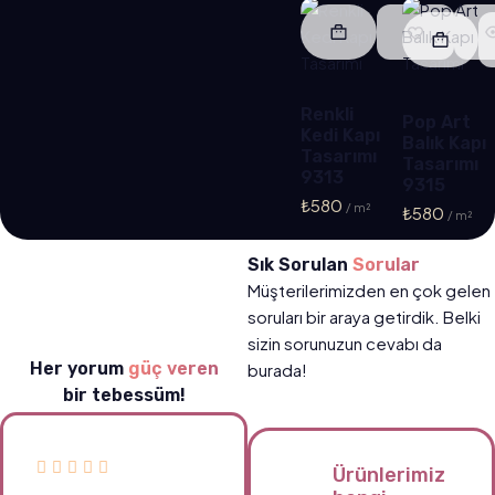
Renkli
Pop Art
Kedi Kapı
Balık Kapı
Tasarımı
Tasarımı
9313
9315
₺
580
₺
580
Sık Sorulan
Sorular
Müşterilerimizden en çok gelen
soruları bir araya getirdik. Belki
sizin sorunuzun cevabı da
Her yorum
güç veren
burada!
bir tebessüm!
Ürünlerimiz