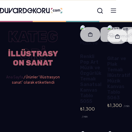
KATEG
ORİ
ILLÜSTRASY
Renkli
Gitar ve
ON SANAT
Pop Art
Plak
Müzik ve
Temalı
Özgürlük
İllüstratif
Ana Sayfa
/ Ürünler “illüstrasyon
Temalı
Müzik
sanat” olarak etiketlendi
Sanatsal
Kanvas
Kanvas
Tablo
Tablo
5063
5055
₺
1,300
/ min
₺
1,300
/ min