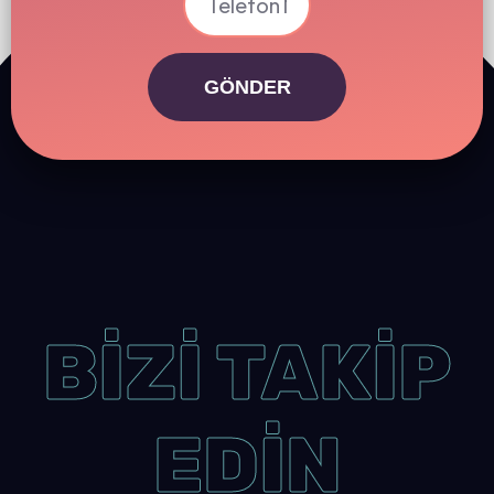
GÖNDER
BİZİ TAKİP
EDİN