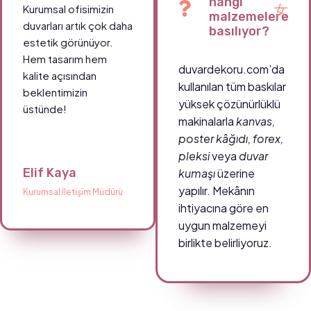
hangi
Kurumsal ofisimizin
malzemelere
duvarları artık çok daha
basılıyor?
estetik görünüyor.
Hem tasarım hem
duvardekoru.com’da
kalite açısından
kullanılan tüm baskılar
beklentimizin
yüksek çözünürlüklü
üstünde!
makinalarla
kanvas,
poster kâğıdı, forex,
pleksi
veya
duvar
Elif Kaya
kumaşı
üzerine
yapılır. Mekânın
Kurumsal İletişim Müdürü
ihtiyacına göre en
uygun malzemeyi
birlikte belirliyoruz.