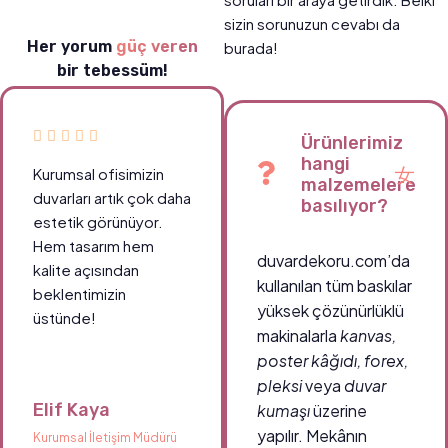
sizin sorunuzun cevabı da
Her yorum
güç veren
burada!
bir tebessüm!
Ürünlerimiz
hangi
Kurumsal ofisimizin
malzemelere
duvarları artık çok daha
basılıyor?
estetik görünüyor.
Hem tasarım hem
duvardekoru.com’da
kalite açısından
kullanılan tüm baskılar
beklentimizin
yüksek çözünürlüklü
üstünde!
makinalarla
kanvas,
poster kâğıdı, forex,
pleksi
veya
duvar
Elif Kaya
kumaşı
üzerine
yapılır. Mekânın
Kurumsal İletişim Müdürü