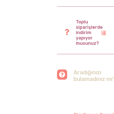
Toplu
siparişlerde
indirim
yapıyor
musunuz?
Aradığınızı
bulamadınız mı
Merak etmeyin, tüm
soruları cevapladığımız
sayfamızı ziyaret
edebilirsiniz.