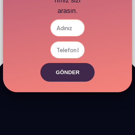
rımız sizi
arasın.
GÖNDER