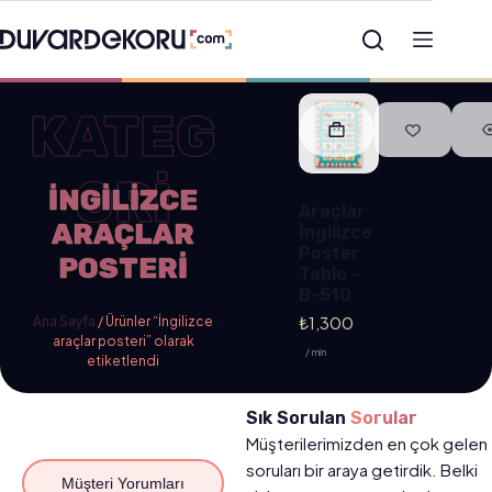
KATEG
ORİ
İNGILIZCE
Araçlar
ARAÇLAR
İngilizce
Poster
POSTERI
Tablo –
B-510
₺
1,300
Ana Sayfa
/ Ürünler “İngilizce
araçlar posteri” olarak
/ min
etiketlendi
Sık Sorulan
Sorular
Müşterilerimizden en çok gelen
soruları bir araya getirdik. Belki
Müşteri Yorumları