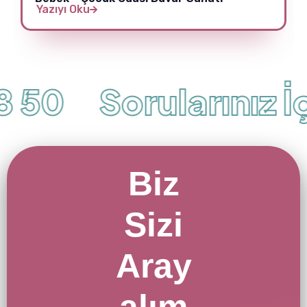
Yazıyı Oku
 50
Sorularınız İçi
Biz
Sizi
Aray