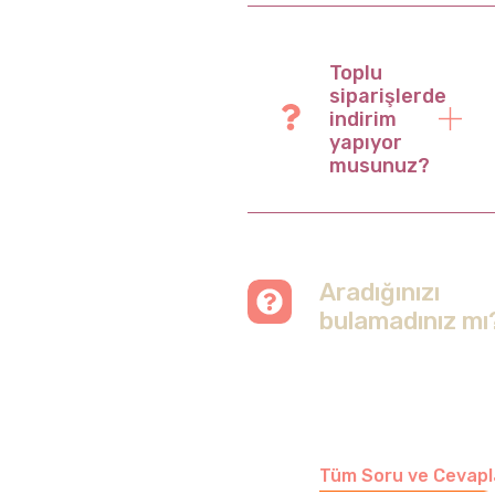
Toplu
siparişlerde
indirim
yapıyor
musunuz?
Aradığınızı
bulamadınız mı
Merak etmeyin, tüm
soruları cevapladığımız
sayfamızı ziyaret
edebilirsiniz.
Tüm Soru ve Cevapl