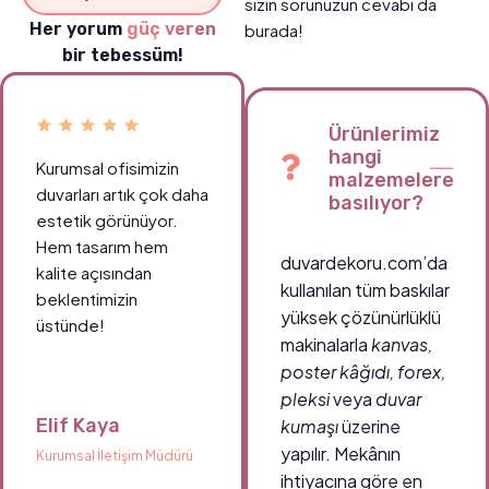
sizin sorunuzun cevabı da
Her yorum
güç veren
burada!
bir tebessüm!
Ürünlerimiz
hangi
Kurumsal ofisimizin
malzemelere
duvarları artık çok daha
basılıyor?
estetik görünüyor.
Hem tasarım hem
duvardekoru.com’da
kalite açısından
kullanılan tüm baskılar
beklentimizin
yüksek çözünürlüklü
üstünde!
makinalarla
kanvas,
poster kâğıdı, forex,
pleksi
veya
duvar
Elif Kaya
kumaşı
üzerine
yapılır. Mekânın
Kurumsal İletişim Müdürü
ihtiyacına göre en