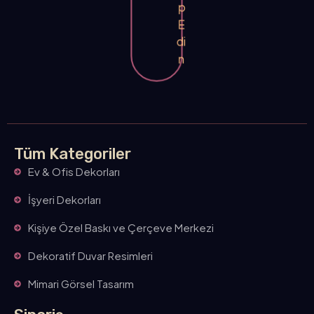
p
E
di
n
Tüm Kategoriler
Ev & Ofis Dekorları
İşyeri Dekorları
Kişiye Özel Baskı ve Çerçeve Merkezi
Dekoratif Duvar Resimleri
Mimari Görsel Tasarım