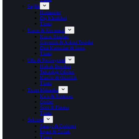
Sağlık
Hastaneler
Diş Klinikleri
Tümü
Kamu & Kurumsal
Kamu Binaları
Güvenlik & Askeri Tesisler
Dini Kurumlar & İnanç
Tümü
Ofis & Profesyonel
Hukuk Büroları
Teknoloji Ofisleri
Kuaför & Güzellik
Tümü
Ticari Mekanlar
Kafe & Restoran
Oteller
Spor & Fitness
Tümü
Sektörel
Sanayi & Endüstri
İnşaat & Emlak
Tümü