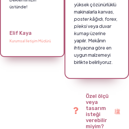
yüksek çözünürlüklü
üstünde!
makinalarla
kanvas,
poster kâğıdı, forex,
pleksi
veya
duvar
Elif Kaya
kumaşı
üzerine
yapılır. Mekânın
Kurumsal İletişim Müdürü
ihtiyacına göre en
uygun malzemeyi
birlikte belirliyoruz.
Özel ölçü
veya
tasarım
isteği
verebilir
miyim?