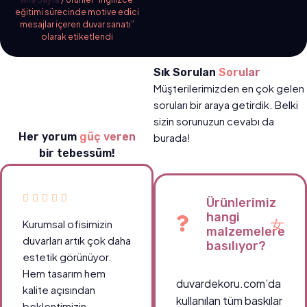
eğitimi sürecinde motive edici
mesajlar içeren duvar sanatı”
olarak etiketlendi
Sık Sorulan
Sorular
Müşterilerimizden en çok gelen
soruları bir araya getirdik. Belki
sizin sorunuzun cevabı da
Her yorum
güç veren
burada!
bir tebessüm!
Ürünlerimiz
hangi
Kurumsal ofisimizin
malzemelere
duvarları artık çok daha
basılıyor?
estetik görünüyor.
Hem tasarım hem
duvardekoru.com’da
kalite açısından
kullanılan tüm baskılar
beklentimizin