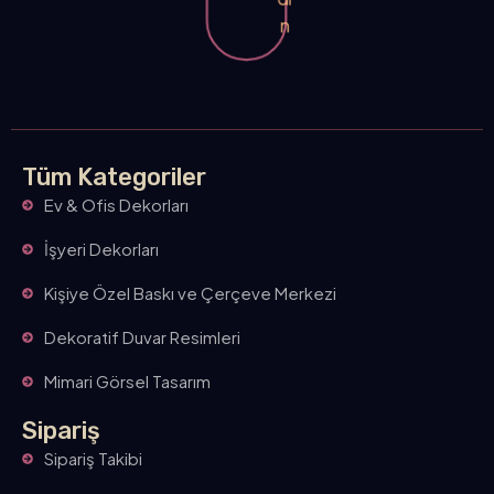
di
n
Tüm Kategoriler
Ev & Ofis Dekorları
İşyeri Dekorları
Kişiye Özel Baskı ve Çerçeve Merkezi
Dekoratif Duvar Resimleri
Mimari Görsel Tasarım
Sipariş
Sipariş Takibi