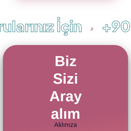
larınız İçin
+90 
Biz
Sizi
Aray
alım
Aklınıza