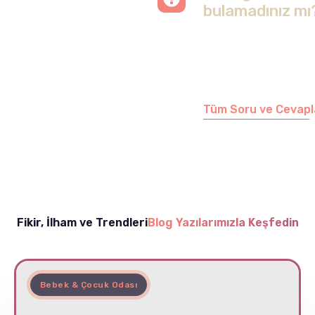
bulamadınız mı
Merak etmeyin, tüm
soruları cevapladığımız
sayfamızı ziyaret
edebilirsiniz.
Tüm Soru ve Cevapl
Fikir, İlham ve Trendleri
Blog Yazılarımızla Keşfedin
Bebek & Çocuk Odası