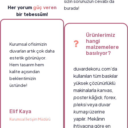
sizin sorunuzun cevabı da
Her yorum
güç veren
burada!
bir tebessüm!
Ürünlerimiz
hangi
Kurumsal ofisimizin
malzemelere
duvarları artık çok daha
basılıyor?
estetik görünüyor.
Hem tasarım hem
duvardekoru.com’da
kalite açısından
kullanılan tüm baskılar
beklentimizin
yüksek çözünürlüklü
üstünde!
makinalarla
kanvas,
poster kâğıdı, forex,
pleksi
veya
duvar
Elif Kaya
kumaşı
üzerine
yapılır. Mekânın
Kurumsal İletişim Müdürü
ihtiyacına göre en