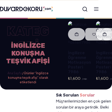
KATEG
ORİ
İNGILIZCE
KONUŞMA
İngilizce
İngilizc
Öğrenme
Öğrenm
TEŞVIK AFIŞI
Motivasyon
Motivas
Posteri
Posteri
7986
7986
Ana Sayfa
/ Ürünler “İngilizce
konuşma teşvik afişi” olarak
₺
1,600
₺
1,600
/ min
/ 
etiketlendi
Sık Sorulan
Sorular
Müşterilerimizden en çok gelen
soruları bir araya getirdik. Belki