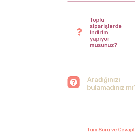
Toplu
siparişlerde
indirim
yapıyor
musunuz?
Aradığınızı
bulamadınız mı
Merak etmeyin, tüm
soruları cevapladığımız
sayfamızı ziyaret
edebilirsiniz.
Tüm Soru ve Cevapl