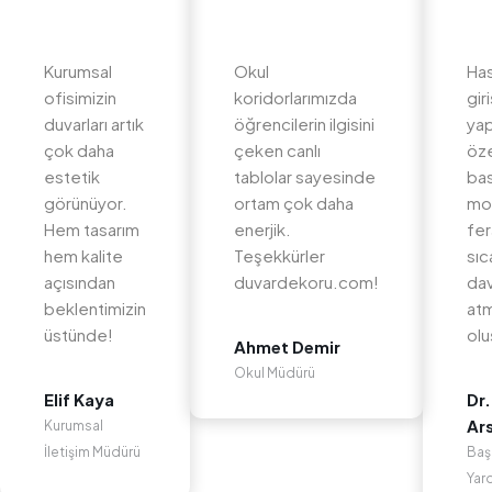
Kurumsal
Okul
Ha
ofisimizin
koridorlarımızda
gir
duvarları artık
öğrencilerin ilgisini
yap
çok daha
çeken canlı
öz
estetik
tablolar sayesinde
bas
görünüyor.
ortam çok daha
mo
Hem tasarım
enerjik.
fer
hem kalite
Teşekkürler
sıc
açısından
duvardekoru.com!
dav
beklentimizin
at
üstünde!
olu
Ahmet Demir
Okul Müdürü
Elif Kaya
Dr.
Ar
Kurumsal
İletişim Müdürü
Baş
Yar