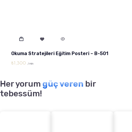
Okuma Stratejileri Eğitim Posteri – B-501
₺
1,300
/ min
Her yorum
güç veren
bir
tebessüm!