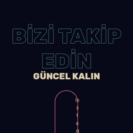
BİZİ TAKİP
EDİN
GÜNCEL KALIN
In
s
t
a