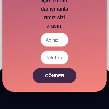
için uzman
danışmanla
rımız sizi
arasın.
GÖNDER