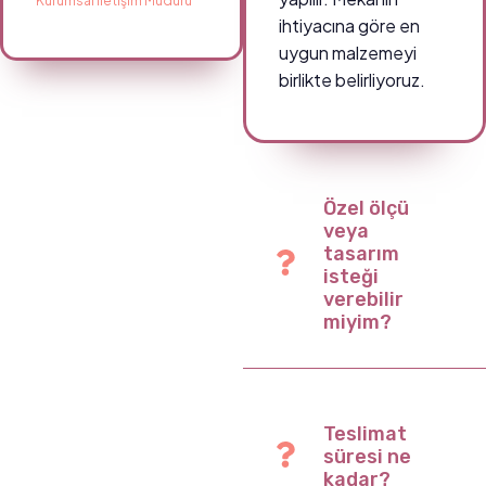
Kurumsal İletişim Müdürü
ihtiyacına göre en
uygun malzemeyi
birlikte belirliyoruz.
Özel ölçü
veya
tasarım
isteği
verebilir
miyim?
Teslimat
süresi ne
kadar?