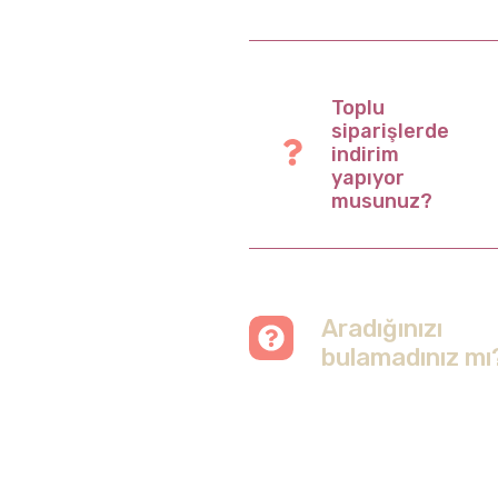
Toplu
siparişlerde
indirim
yapıyor
musunuz?
Aradığınızı
bulamadınız mı
Merak etmeyin, tüm
soruları cevapladığımız
sayfamızı ziyaret
edebilirsiniz.