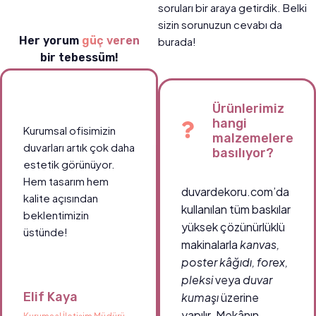
soruları bir araya getirdik. Belki
sizin sorunuzun cevabı da
Her yorum
güç veren
burada!
bir tebessüm!
Ürünlerimiz
hangi
Kurumsal ofisimizin
malzemelere
duvarları artık çok daha
basılıyor?
estetik görünüyor.
Hem tasarım hem
duvardekoru.com’da
kalite açısından
kullanılan tüm baskılar
beklentimizin
yüksek çözünürlüklü
üstünde!
makinalarla
kanvas,
poster kâğıdı, forex,
pleksi
veya
duvar
Elif Kaya
kumaşı
üzerine
yapılır. Mekânın