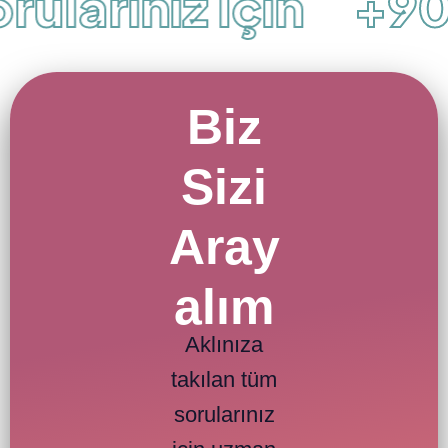
ularınız İçin
+90 
Biz
Sizi
Aray
alım
Aklınıza
takılan tüm
sorularınız