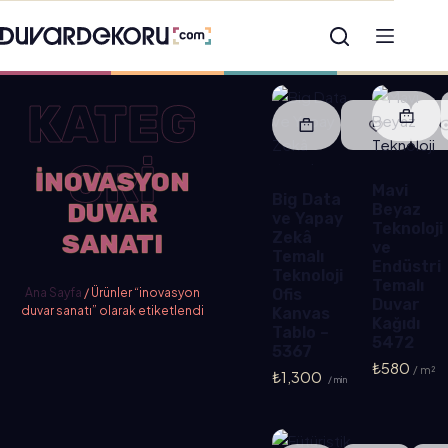
KATEG
ORİ
INOVASYON
Mavi
Big Data
DUVAR
Beyaz
ve Yapay
Teknoloji
Zekâ
SANATI
ve
Temalı
Endüstri
Teknoloji
Temalı
Ana Sayfa
/ Ürünler “inovasyon
Ofis
Duvar
duvar sanatı” olarak etiketlendi
Kanvas
Kağıdı
Tablo –
5472
5367
₺
580
₺
1,300
/ min