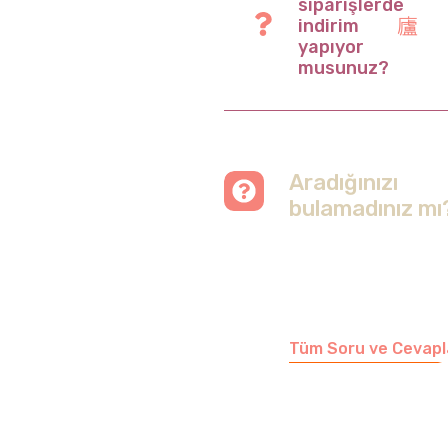
siparişlerde
indirim
yapıyor
musunuz?
Aradığınızı
bulamadınız mı
Merak etmeyin, tüm
soruları cevapladığımız
sayfamızı ziyaret
edebilirsiniz.
Tüm Soru ve Cevapl