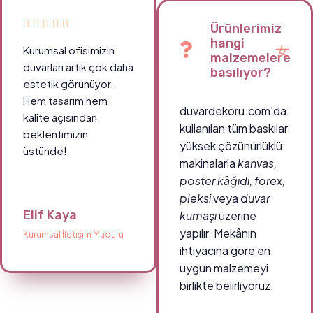
Ürünlerimiz
hangi
Kurumsal ofisimizin
malzemelere
duvarları artık çok daha
basılıyor?
estetik görünüyor.
Hem tasarım hem
duvardekoru.com’da
kalite açısından
kullanılan tüm baskılar
beklentimizin
yüksek çözünürlüklü
üstünde!
makinalarla
kanvas,
poster kâğıdı, forex,
pleksi
veya
duvar
Elif Kaya
kumaşı
üzerine
yapılır. Mekânın
Kurumsal İletişim Müdürü
ihtiyacına göre en
uygun malzemeyi
birlikte belirliyoruz.