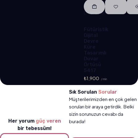
Fütüristik
Dijital
Devre
Küre
Tasarımlı
Duvar
Örtüsü
5417
₺
1,900
/ min
Sık Sorulan
Sorular
Müşterilerimizden en çok gelen
soruları bir araya getirdik. Belki
sizin sorunuzun cevabı da
Her yorum
güç veren
burada!
bir tebessüm!