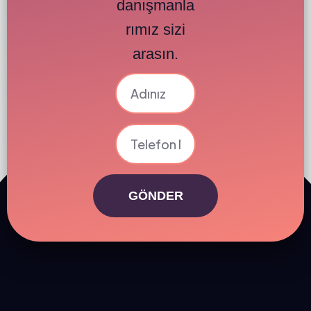
danışmanla
rımız sizi
arasın.
GÖNDER