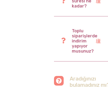
süresi ne
kadar?
Toplu
siparişlerde
indirim
yapıyor
musunuz?
Aradığınızı
bulamadınız mı
Merak etmeyin, tüm
soruları cevapladığımız
sayfamızı ziyaret