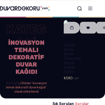
KATEG
ORİ
INOVASYON
Yapay
TEMALI
Zeka
Beyin
DEKORATIF
Tasarımlı
Duvar
DUVAR
Kağıdı
KAĞIDI
5346
₺
580
Ana Sayfa
/ Ürünler “inovasyon
temalı dekoratif duvar kağıdı”
olarak etiketlendi
Sık Sorulan
Sorular