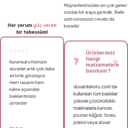
Müşterilerimizden en çok gelen
soruları bir araya getirdik. Belki
sizin sorunuzun cevabı da
Her yorum
güç veren
burada!
bir tebessüm!
Ürünlerimiz
hangi
Kurumsal ofisimizin
malzemelere
duvarları artık çok daha
basılıyor?
estetik görünüyor.
Hem tasarım hem
duvardekoru.com’da
kalite açısından
kullanılan tüm baskılar
beklentimizin
yüksek çözünürlüklü
üstünde!
makinalarla
kanvas,
poster kâğıdı, forex,
pleksi
veya
duvar