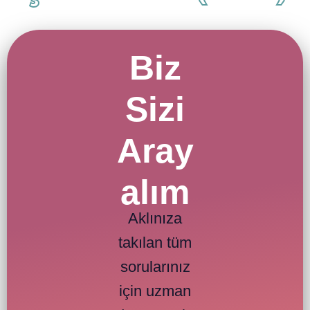
Biz
Sizi
Aray
alım
Aklınıza
takılan tüm
sorularınız
için uzman