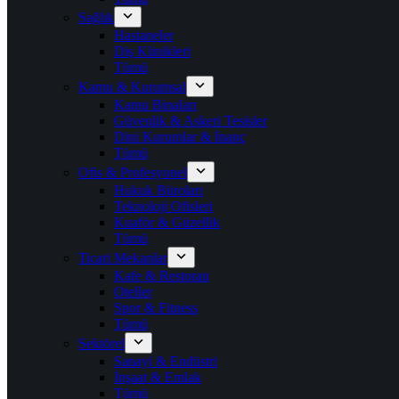
Sağlık
Hastaneler
Diş Klinikleri
Tümü
Kamu & Kurumsal
Kamu Binaları
Güvenlik & Askeri Tesisler
Dini Kurumlar & İnanç
Tümü
Ofis & Profesyonel
Hukuk Büroları
Teknoloji Ofisleri
Kuaför & Güzellik
Tümü
Ticari Mekanlar
Kafe & Restoran
Oteller
Spor & Fitness
Tümü
Sektörel
Sanayi & Endüstri
İnşaat & Emlak
Tümü