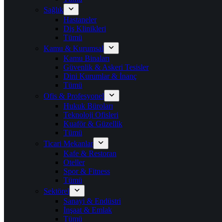
Sağlık
Hastaneler
Diş Klinikleri
Tümü
Kamu & Kurumsal
Kamu Binaları
Güvenlik & Askeri Tesisler
Dini Kurumlar & İnanç
Tümü
Ofis & Profesyonel
Hukuk Büroları
Teknoloji Ofisleri
Kuaför & Güzellik
Tümü
Ticari Mekanlar
Kafe & Restoran
Oteller
Spor & Fitness
Tümü
Sektörel
Sanayi & Endüstri
İnşaat & Emlak
Tümü