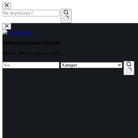
Skip to content
No results
Koleksiyonlarımızı Keşfedin
İlginizi çeken kategoriyi seçin
No results