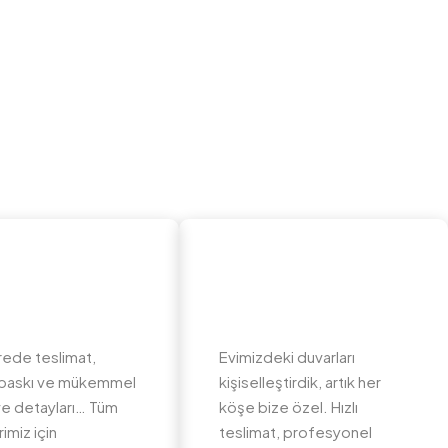
rede teslimat,
Evimizdeki duvarları
li baskı ve mükemmel
kişiselleştirdik, artık her
e detayları… Tüm
köşe bize özel. Hızlı
imiz için
teslimat, profesyonel