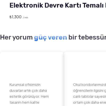
Elektronik Devre Kartı Temal
₺
1,300
/ min
Her yorum
güç veren
bir tebessü
Kurumsal ofisimizin
Okul koridorlarımız
duvarları artık çok daha
öğrencilerin ilgisini
estetik görünüyor. Hem
canlı tablolar sayes
tasarım hem kalite
ortam çok daha ener