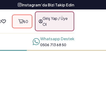
Instagram’da Bizi Takip Edin
Giriş Yap / Üye
0
0
₺
0
Ol
Whatsapp Destek
0506 713 68 50