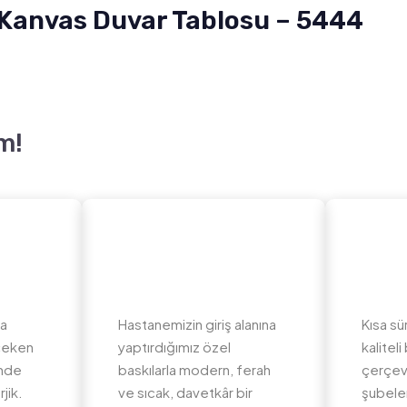
ı Kanvas Duvar Tablosu – 5444
m!
da
Hastanemizin giriş alanına
Kısa sü
 çeken
yaptırdığımız özel
kalite
inde
baskılarla modern, ferah
çerçev
jik.
ve sıcak, davetkâr bir
şubeler