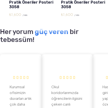
Pratik Öneriler Posteri
Pratik Öneriler Posteri
3058
3058
₺
1,600
₺
1,600
/ min
/ min
Her yorum
güç veren
bir
tebessüm!
Kurumsal
Okul
Ha
ofisimizin
koridorlarımızda
gir
duvarları artık
öğrencilerin ilgisini
yap
çok daha
çeken canlı
öz