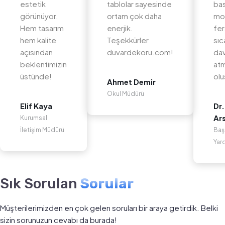
estetik
tablolar sayesinde
bas
görünüyor.
ortam çok daha
mo
Hem tasarım
enerjik.
fer
hem kalite
Teşekkürler
sıc
açısından
duvardekoru.com!
dav
beklentimizin
at
üstünde!
olu
Ahmet Demir
Okul Müdürü
Elif Kaya
Dr.
Ar
Kurumsal
İletişim Müdürü
Baş
Yar
Sık Sorulan
Sorular
Müşterilerimizden en çok gelen soruları bir araya getirdik. Belki
sizin sorunuzun cevabı da burada!