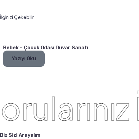
İlginizi Çekebilir
Bebek – Çocuk Odası Duvar Sanatı
Yazıyı Oku
rularınız 
Biz Sizi Arayalım