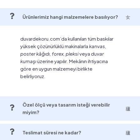
Ürünlerimiz hangi malzemelere basılıyor?
duvardekoru.com’da kullanılan tüm baskılar
yüksek çözünürlüklü makinalarla
kanvas,
poster kâğıdı, forex, pleksi
veya
duvar
kumaşı
üzerine yapılır. Mekânın ihtiyacına
göre en uygun malzemeyi birlikte
belirliyoruz.
Özel ölçü veya tasarım isteği verebilir
miyim?
Teslimat süresi ne kadar?