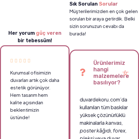
Sık Sorulan
Sorular
Müşterilerimizden en çok gelen
soruları bir araya getirdik. Belki
sizin sorunuzun cevabı da
Her yorum
güç veren
burada!
bir tebessüm!
Ürünlerimiz
hangi
Kurumsal ofisimizin
malzemelere
duvarları artık çok daha
basılıyor?
estetik görünüyor.
Hem tasarım hem
duvardekoru.com’da
kalite açısından
kullanılan tüm baskılar
beklentimizin
yüksek çözünürlüklü
üstünde!
makinalarla
kanvas,
poster kâğıdı, forex,
pleksi
veya
duvar