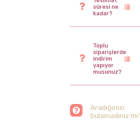
Teslimat
süresi ne
kadar?
Toplu
siparişlerde
indirim
yapıyor
musunuz?
Aradığınızı
bulamadınız mı
Merak etmeyin, tüm
soruları cevapladığımız