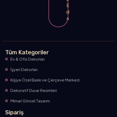
p
E
di
n
Tüm Kategoriler
Ev & Ofis Dekorları
İşyeri Dekorları
Kişiye Özel Baskı ve Çerçeve Merkezi
Dekoratif Duvar Resimleri
Mimari Görsel Tasarım
Sipariş