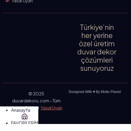
Yasal Uyarı
Türkiye’nin
her yerine
özel üretim
duvar dekor
çözümleri
sunuyoruz
Designed With ♥️ By Motto Planet
© 2025
duvardekoru.com – Tüm
Hakları Saklıdır
Yasal Uyarı
Anasayfa
FAVORİLERİM