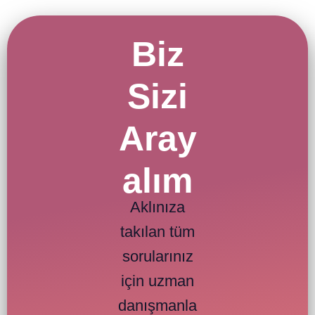
Biz
Sizi
Aray
alım
Aklınıza
takılan tüm
sorularınız
için uzman
danışmanla