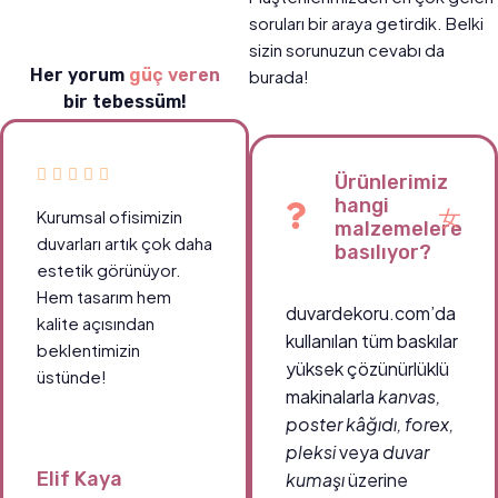
soruları bir araya getirdik. Belki
sizin sorunuzun cevabı da
Her yorum
güç veren
burada!
bir tebessüm!
Ürünlerimiz
hangi
Kurumsal ofisimizin
malzemelere
duvarları artık çok daha
basılıyor?
estetik görünüyor.
Hem tasarım hem
duvardekoru.com’da
kalite açısından
kullanılan tüm baskılar
beklentimizin
yüksek çözünürlüklü
üstünde!
makinalarla
kanvas,
poster kâğıdı, forex,
pleksi
veya
duvar
Elif Kaya
kumaşı
üzerine