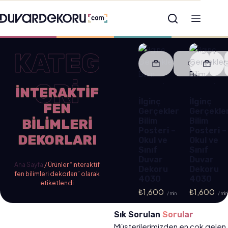
KATEG
ORİ
INTERAKTIF
İlginç
İlginç
FEN
Gerçekler
Gerçekle
Bilim
Bilim
BILIMLERI
Posteri –
Posteri –
DEKORLARI
Okul ve
Okul ve
Sınıf
Sınıf
Duvar
Duvar
Ana Sayfa
/ Ürünler “interaktif
Dekoru
Dekoru
fen bilimleri dekorları” olarak
4030
4030
etiketlendi
₺
1,600
₺
1,600
/ min
/ min
Sık Sorulan
Sorular
Müşterilerimizden en çok gelen