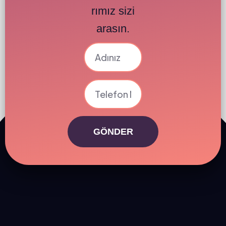
rımız sizi
arasın.
GÖNDER