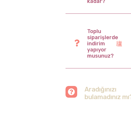
kadar?
Toplu
siparişlerde
indirim
yapıyor
musunuz?
Aradığınızı
bulamadınız mı
Merak etmeyin, tüm
soruları cevapladığımız
sayfamızı ziyaret
edebilirsiniz.