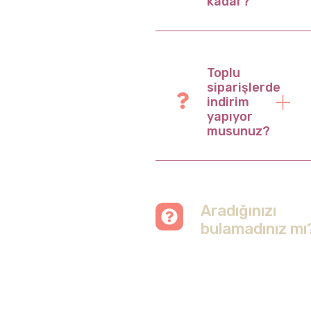
kadar?
Toplu
siparişlerde
indirim
yapıyor
musunuz?
Aradığınızı
bulamadınız mı
Merak etmeyin, tüm
soruları cevapladığımız
sayfamızı ziyaret
edebilirsiniz.