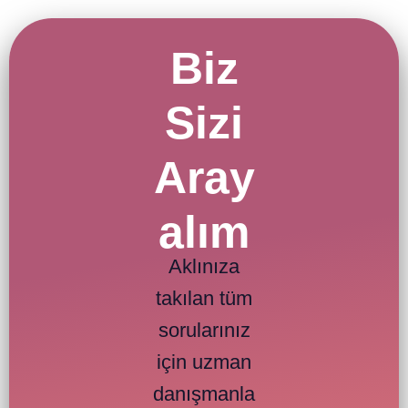
Biz
Sizi
Aray
alım
Aklınıza
takılan tüm
sorularınız
için uzman
danışmanla