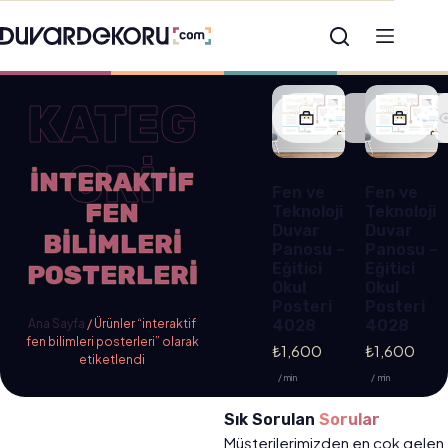
KATEG
ORİ
INTERAKTIF
Fen ve
Fen ve
FEN
Teknoloji
Teknoloji
Duvar
Duvar
BILIMLERI
Panosu –
Panosu –
Eğitici
Eğitici
POSTERLERI
Okul
Okul
Posteri
Posteri
Ana Sayfa
/ Ürünler “interaktif
4028
4028
fen bilimleri posterleri” olarak
₺
1,600
₺
1,600
etiketlendi
/ min
/ min
Sık Sorulan
Sorular
Müşterilerimizden en çok gelen