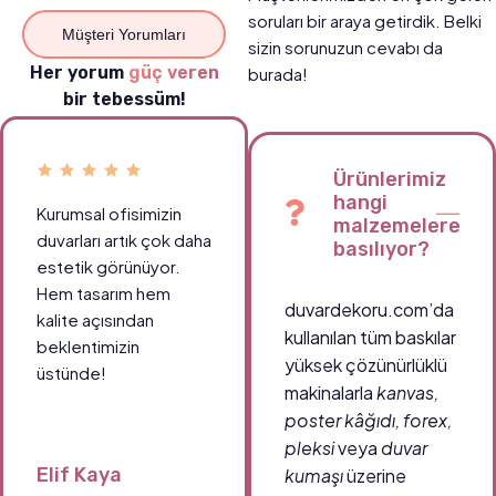
soruları bir araya getirdik. Belki
Müşteri Yorumları
sizin sorunuzun cevabı da
Her yorum
güç veren
burada!
bir tebessüm!
Ürünlerimiz
hangi
Kurumsal ofisimizin
Okul koridorlarımızda
malzemelere
duvarları artık çok daha
öğrencilerin ilgisini
basılıyor?
estetik görünüyor.
çeken canlı tablolar
Hem tasarım hem
sayesinde ortam çok
duvardekoru.com’da
kalite açısından
daha enerjik.
kullanılan tüm baskılar
beklentimizin
Teşekkürler
yüksek çözünürlüklü
üstünde!
duvardekoru.com!
makinalarla
kanvas,
poster kâğıdı, forex,
pleksi
veya
duvar
Elif Kaya
Ahmet Demir
kumaşı
üzerine