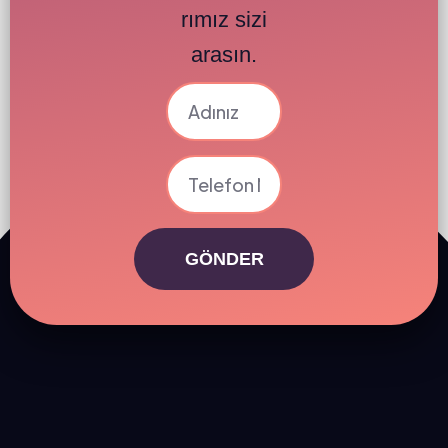
rımız sizi
arasın.
GÖNDER