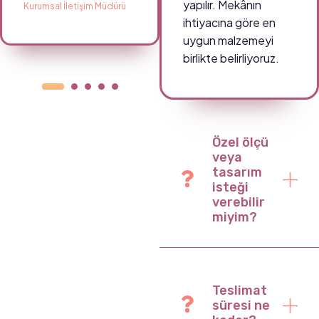
yapılır. Mekânın
Kurumsal İletişim Müdürü
Okul Müdürü
ihtiyacına göre en
uygun malzemeyi
birlikte belirliyoruz.
Özel ölçü
veya
tasarım
isteği
verebilir
miyim?
Teslimat
süresi ne