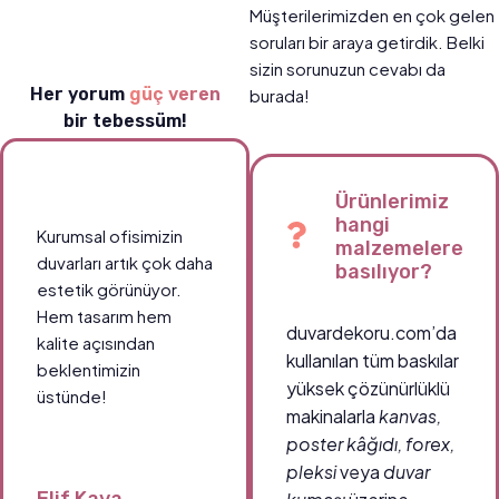
Müşterilerimizden en çok gelen
soruları bir araya getirdik. Belki
sizin sorunuzun cevabı da
Her yorum
güç veren
burada!
bir tebessüm!
Ürünlerimiz
hangi
Kurumsal ofisimizin
malzemelere
duvarları artık çok daha
basılıyor?
estetik görünüyor.
Hem tasarım hem
duvardekoru.com’da
kalite açısından
kullanılan tüm baskılar
beklentimizin
yüksek çözünürlüklü
üstünde!
makinalarla
kanvas,
poster kâğıdı, forex,
pleksi
veya
duvar