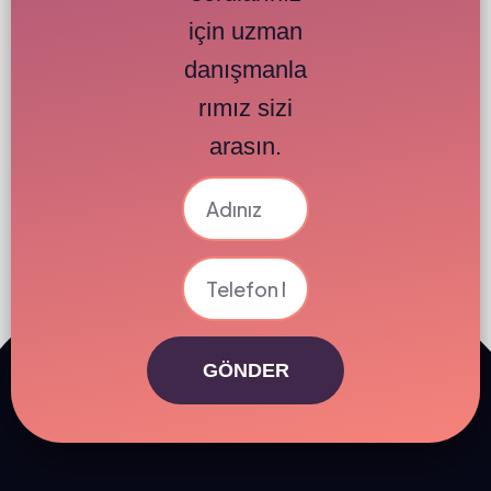
için uzman
danışmanla
rımız sizi
arasın.
GÖNDER