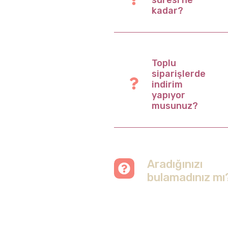
süresi ne
kadar?
Toplu
siparişlerde
indirim
yapıyor
musunuz?
Aradığınızı
bulamadınız mı
Merak etmeyin, tüm
soruları cevapladığımız
sayfamızı ziyaret