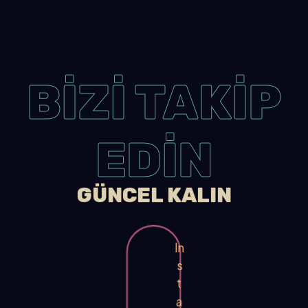
BİZİ TAKİP
EDİN
GÜNCEL KALIN
In
s
t