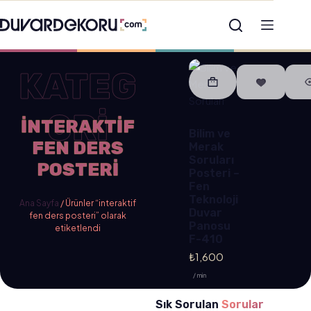
KATEG
ORİ
INTERAKTIF
Bilim ve
FEN DERS
Merak
Soruları
POSTERI
Posteri –
Fen
Teknoloji
Ana Sayfa
/ Ürünler “interaktif
Duvar
fen ders posteri” olarak
Panosu
etiketlendi
F-410
₺
1,600
/ min
Sık Sorulan
Sorular