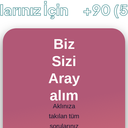
rınız İçin
+90 (50
Biz
Sizi
Aray
alım
Aklınıza
takılan tüm
sorularınız