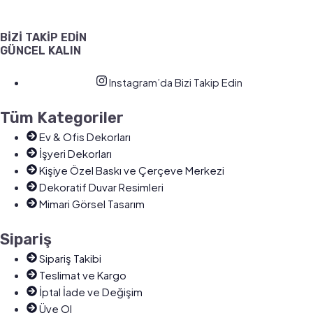
BİZİ TAKİP EDİN
GÜNCEL KALIN
Instagram’da Bizi Takip Edin
Tüm Kategoriler
Ev & Ofis Dekorları
İşyeri Dekorları
Kişiye Özel Baskı ve Çerçeve Merkezi
Dekoratif Duvar Resimleri
Mimari Görsel Tasarım
Sipariş
Sipariş Takibi
Teslimat ve Kargo
İptal İade ve Değişim
Üye Ol