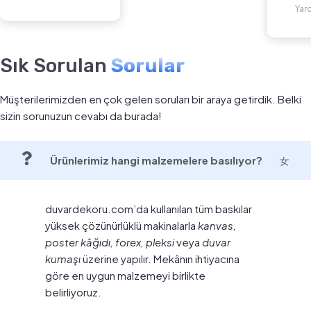
Yar
Sık Sorulan
Sorular
Müşterilerimizden en çok gelen soruları bir araya getirdik. Belki
sizin sorunuzun cevabı da burada!
Ürünlerimiz hangi malzemelere basılıyor?
duvardekoru.com’da kullanılan tüm baskılar
yüksek çözünürlüklü makinalarla
kanvas,
poster kâğıdı, forex, pleksi
veya
duvar
kumaşı
üzerine yapılır. Mekânın ihtiyacına
göre en uygun malzemeyi birlikte
belirliyoruz.