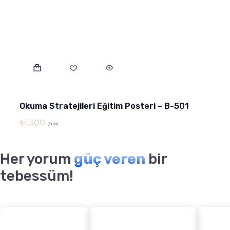
Okuma Stratejileri Eğitim Posteri – B-501
₺
1,300
/ min
Her yorum
güç veren
bir
tebessüm!