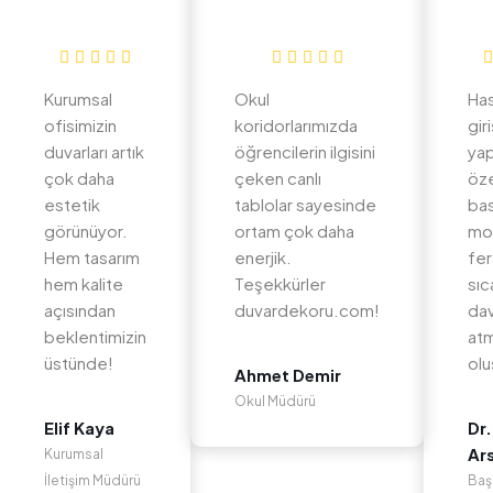
Kurumsal
Okul
Ha
ofisimizin
koridorlarımızda
gir
duvarları artık
öğrencilerin ilgisini
yap
çok daha
çeken canlı
öz
estetik
tablolar sayesinde
bas
görünüyor.
ortam çok daha
mo
Hem tasarım
enerjik.
fer
hem kalite
Teşekkürler
sıc
açısından
duvardekoru.com!
dav
beklentimizin
at
üstünde!
olu
Ahmet Demir
Okul Müdürü
Elif Kaya
Dr.
Ar
Kurumsal
İletişim Müdürü
Baş