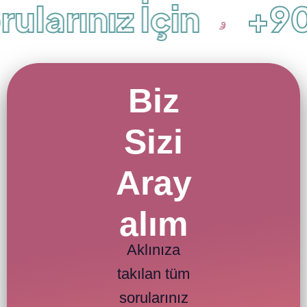
ularınız İçin
+90 
Biz
Sizi
Aray
alım
Aklınıza
takılan tüm
sorularınız