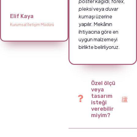
poster kâğıdı, forex,
pleksi
veya
duvar
Elif Kaya
kumaşı
üzerine
yapılır. Mekânın
Kurumsal İletişim Müdürü
ihtiyacına göre en
uygun malzemeyi
birlikte belirliyoruz.
Özel ölçü
veya
tasarım
isteği
verebilir
miyim?