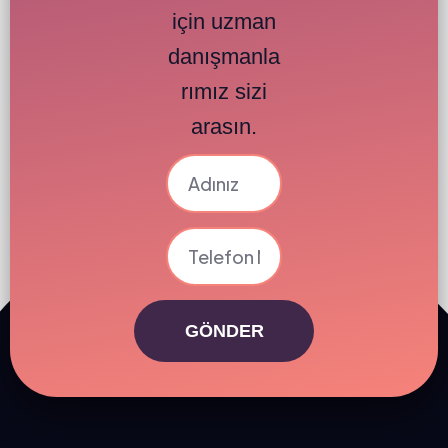
için uzman
danışmanla
rımız sizi
arasın.
GÖNDER