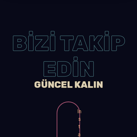
BİZİ TAKİP
EDİN
GÜNCEL KALIN
In
s
t
a