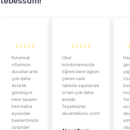
tebessüm!
Kurumsal
Okul
Ha
ofisimizin
koridorlarımızda
gir
duvarları artık
öğrencilerin ilgisini
yap
çok daha
çeken canlı
öz
estetik
tablolar sayesinde
bas
görünüyor.
ortam çok daha
mo
Hem tasarım
enerjik.
fer
hem kalite
Teşekkürler
sıc
açısından
duvardekoru.com!
dav
beklentimizin
at
üstünde!
olu