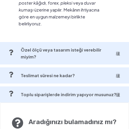
poster kâğıdı, forex, pleksi
veya
duvar
kumaşı
üzerine yapılır. Mekânın ihtiyacına
göre en uygun malzemeyi birlikte
belirliyoruz.
Özel ölçü veya tasarım isteği verebilir
miyim?
Teslimat süresi ne kadar?
Toplu siparişlerde indirim yapıyor musunuz?
Aradığınızı bulamadınız mı?