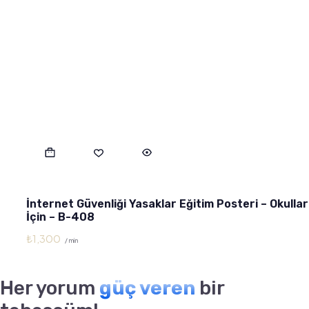
İnternet Güvenliği Yasaklar Eğitim Posteri – Okullar
İçin – B-408
₺
1,300
/ min
Her yorum
güç veren
bir