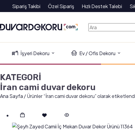
Sipariş Takibi
Özel Sipariş
Hızlı Destek Talebi
Sı
İşyeri Dekoru
Ev / Ofis Dekoru
KATEGORİ
İran cami duvar dekoru
Ana Sayfa
/ Ürünler “İran cami duvar dekoru” olarak etiketlend