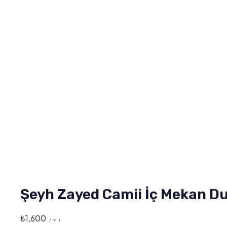
Şeyh Zayed Camii İç Mekan D
₺
1,600
/ min