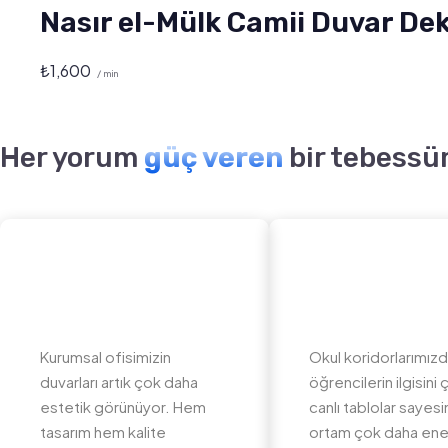
Nasır el-Mülk Camii Duvar De
₺
1,600
/ min
Her yorum
güç veren
bir tebessü
Kurumsal ofisimizin
Okul koridorlarımız
duvarları artık çok daha
öğrencilerin ilgisini
estetik görünüyor. Hem
canlı tablolar sayes
tasarım hem kalite
ortam çok daha ener