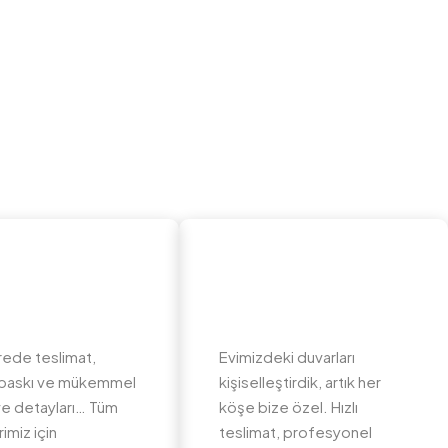
rede teslimat,
Evimizdeki duvarları
li baskı ve mükemmel
kişiselleştirdik, artık her
e detayları… Tüm
köşe bize özel. Hızlı
imiz için
teslimat, profesyonel