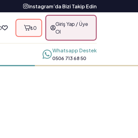
Instagram’da Bizi Takip Edin
Giriş Yap / Üye
0
0
₺
0
Ol
Whatsapp Destek
0506 713 68 50