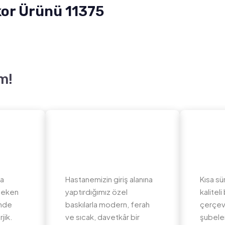
kor Ürünü 11375
m!
da
Hastanemizin giriş alanına
Kısa sü
 çeken
yaptırdığımız özel
kalite
inde
baskılarla modern, ferah
çerçev
jik.
ve sıcak, davetkâr bir
şubeler